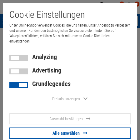
0
0
Mein
Merkzettel
Warenk
Cookie Einstellungen
Konto
aufklappen
aufkla
Menü
Unser Online-Shop verwendet Cookies, die uns helfen, unser Angebot zu verbessern
und unseren Kunden den bestmöglichen Service zu bieten. Indem Sie auf
"Akzeptieren" klicken, erklären Sie sich mit unseren Cookie-Richtlinien
Quant Electronic
Notebooks
accessories
Akku
einverstanden.
Akku
Analyzing
Topseller in dieser Kategorie
Advertising
Grundlegendes
Details anzeigen
original HP CM03XL 50Wh Akku
für Elitebook 840 850 G1
16.
90
€
Auswahl bestätigen
Alle auswählen