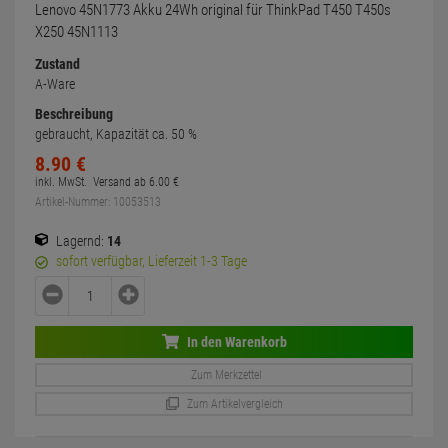
Lenovo 45N1773 Akku 24Wh original für ThinkPad T450 T450s
X250 45N1113
Zustand
A-Ware
Beschreibung
gebraucht, Kapazität ca. 50 %
8.
90
€
inkl. MwSt.
Versand ab
6.
00
€
Artikel-Nummer: 10053513
Lagernd:
14
sofort verfügbar, Lieferzeit 1-3 Tage
In den Warenkorb
Zum Merkzettel
Zum Artikelvergleich