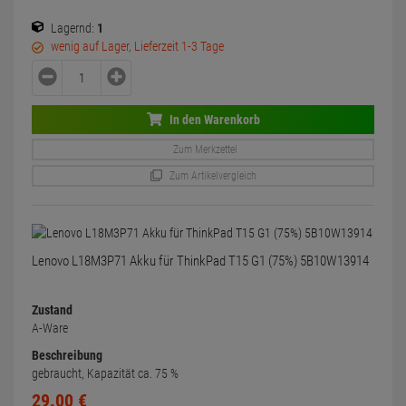
Lagernd:
1
wenig auf Lager, Lieferzeit 1-3 Tage
In den Warenkorb
Zum Merkzettel
Zum Artikelvergleich
Lenovo L18M3P71 Akku für ThinkPad T15 G1 (75%) 5B10W13914
Zustand
A-Ware
Beschreibung
gebraucht, Kapazität ca. 75 %
29.
00
€