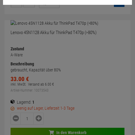
Lenovo 45N1128 Akku für ThinkPad T470p (>80%)
Zustand
A-Ware
Beschreibung
gebraucht, Kapazität über 80%
33.
00
€
inkl. MwSt.
Versand ab
6.
00
€
Artikel-Nummer: 10073543
Lagernd:
1
wenig auf Lager, Lieferzeit 1-3 Tage
In den Warenkorb