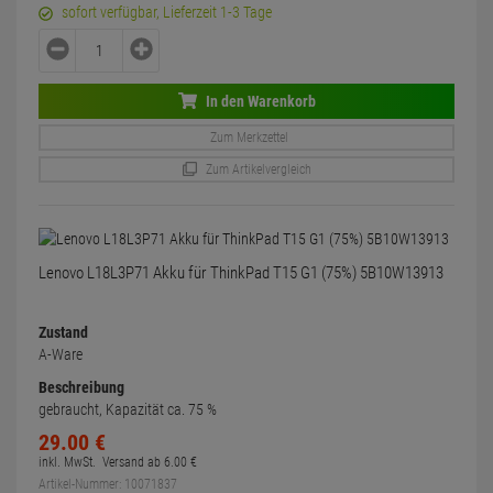
sofort verfügbar, Lieferzeit 1-3 Tage
In den Warenkorb
Zum Merkzettel
Zum Artikelvergleich
Lenovo L18L3P71 Akku für ThinkPad T15 G1 (75%) 5B10W13913
Zustand
A-Ware
Beschreibung
gebraucht, Kapazität ca. 75 %
29.
00
€
inkl. MwSt.
Versand ab
6.
00
€
Artikel-Nummer: 10071837