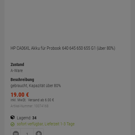
HP CA06XL Akku für Probook 640 645 650 655 G1 (über 80%)
Zustand
A-Ware
Beschreibung
gebraucht, Kapazität über 80%
19.
00
€
inkl. MwSt.
Versand ab
6.
00
€
Artikel-Nummer: 10074168
Lagernd:
34
sofort verfügbar, Lieferzeit 1-3 Tage