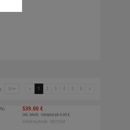
1
2
3
4
5
6
25
e:
539.
00
€
0%)
inkl. MwSt.
Versand ab
6.
00
€
Artikel-Nummer: 10072548