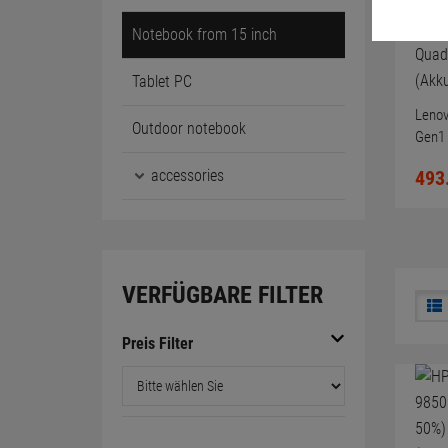
Notebook from 15 inch
Tablet PC
Lenov
Outdoor notebook
Gen1 
512G
accessories
493
T2000
engli
VERFÜGBARE FILTER
Preis Filter