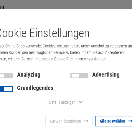
ookie Einstellungen
tations
Printer & Copiers
Cables
Multimedia & HDTV
Handy &
ser Online-Shop verwendet Cookies, die uns helfen, unser Angebot zu verbessern u
seren Kunden den bestmöglichen Service zu bieten. Indem Sie auf "Akzeptieren"
cken, erklären Sie sich mit unseren Cookie-Richtlinien einverstanden.
5 inch
Analyzing
Advertising
ebook from 15 inch
Grundlegendes
eller in dieser Kategorie
Details anzeigen
Auswahl bestätigen
Alle auswählen