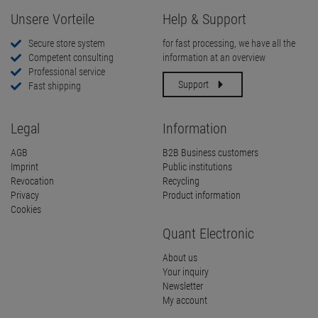
Unsere Vorteile
Help & Support
Secure store system
for fast processing, we have all the
Competent consulting
information at an overview
Professional service
Support
Fast shipping
Legal
Information
AGB
B2B Business customers
Imprint
Public institutions
Revocation
Recycling
Privacy
Product information
Cookies
Quant Electronic
About us
Your inquiry
Newsletter
My account