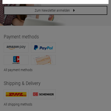
Auf Wunsch informieren wir Sie gerne über neue Angebote
Zum Newsletter anmelden
Payment methods
All payment methods
Shipping & Delivery
All shipping methods