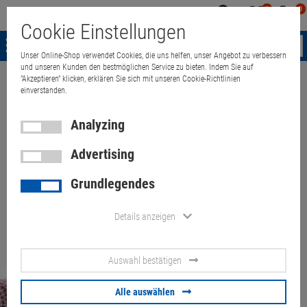
0
0
Mein
Merkzettel
Warenk
Cookie Einstellungen
Konto
aufklappen
aufkla
Menü
Unser Online-Shop verwendet Cookies, die uns helfen, unser Angebot zu verbessern
und unseren Kunden den bestmöglichen Service zu bieten. Indem Sie auf
Mein Merkzettel
"Akzeptieren" klicken, erklären Sie sich mit unseren Cookie-Richtlinien
einverstanden.
Analyzing
Sie haben zur Zeit keine Artikel auf dem Merkzettel.
Advertising
Grundlegendes
Details anzeigen
Auswahl bestätigen
Quant Electronic
Newsletter
Alle auswählen