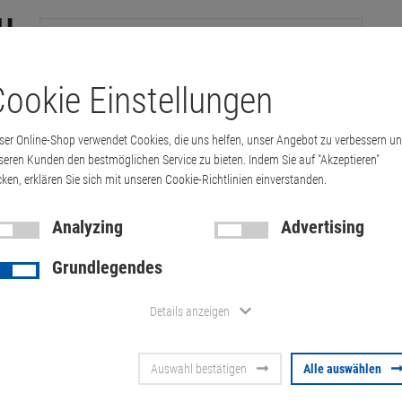
ookie Einstellungen
tations
Printer & Copiers
Cables
Multimedia & HDTV
Handy &
ser Online-Shop verwendet Cookies, die uns helfen, unser Angebot zu verbessern u
seren Kunden den bestmöglichen Service zu bieten. Indem Sie auf "Akzeptieren"
cken, erklären Sie sich mit unseren Cookie-Richtlinien einverstanden.
ous
miscellaneous
EB EB0206 PCIe V1
Analyzing
Advertising
Grundlegendes
EB EB0206 P
Details anzeigen
Artikel-Nummer:
10072249
Auswahl bestätigen
Alle auswählen