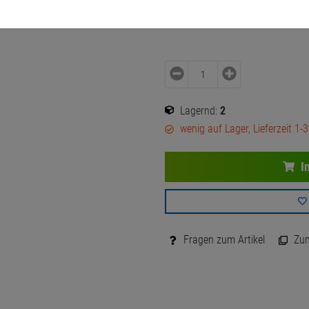
153.
00
€
Versand ab
6.
00
€
inkl. MwSt.
Lagernd:
2
wenig auf Lager, Lieferzeit 1-
I
Fragen zum Artikel
Zum 