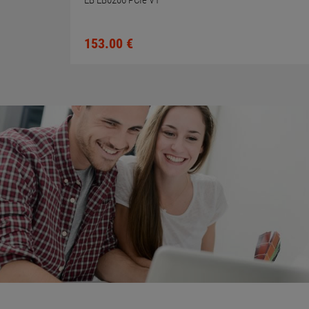
EB EB0206 PCIe V1
153.
00
€