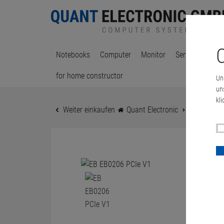
C
Notebooks
Computer
Monitor
Server & Works
for home constructor
Un
un
kli
Weiter einkaufen
Quant Electronic
miscellane