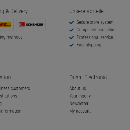
ng & Delivery
Unsere Vorteile
Secure store system
Competent consulting
ping methods
Professional service
Fast shipping
ation
Quant Electronic
iness customers
About us
stitutions
Your inquiry
g
Newsletter
information
My account