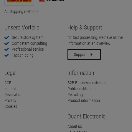
All shipping methods
Unsere Vorteile
Help & Support
Secure store system
for fast processing, we have all the
Competent consulting
information at an overview
Professional service
Support
Fast shipping
Legal
Information
AGB
B2B Business customers
Imprint
Public institutions
Revocation
Recycling
Privacy
Product information
Cookies
Quant Electronic
About us