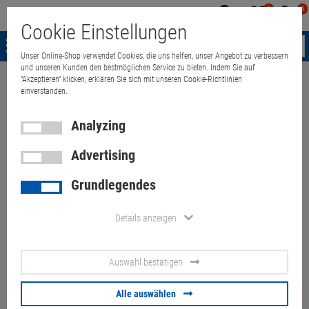
0
0
Mein
Merkzettel
Warenk
Cookie Einstellungen
Konto
aufklappen
aufkla
Menü
Unser Online-Shop verwendet Cookies, die uns helfen, unser Angebot zu verbessern
und unseren Kunden den bestmöglichen Service zu bieten. Indem Sie auf
"Akzeptieren" klicken, erklären Sie sich mit unseren Cookie-Richtlinien
Weiter einkaufen
Quant Electronic
miscellaneous
miscellaneous
einverstanden.
Analyzing
Isra Vision PCspark V1.1
Advertising
Artikel-Nummer:
10072251
Grundlegendes
159.
00
€
Details anzeigen
Versand ab
6.
00
€
inkl. MwSt.
Auswahl bestätigen
Alle auswählen