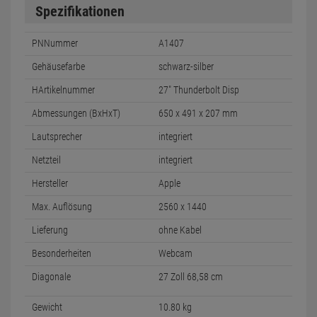
Spezifikationen
PNNummer
A1407
Gehäusefarbe
schwarz-silber
HArtikelnummer
27" Thunderbolt Disp
Abmessungen (BxHxT)
650 x 491 x 207 mm
Lautsprecher
integriert
Netzteil
integriert
Hersteller
Apple
Max. Auflösung
2560 x 1440
Lieferung
ohne Kabel
Besonderheiten
Webcam
Diagonale
27 Zoll 68,58 cm
Gewicht
10.80 kg