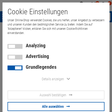
0
0
Mein
Merkzettel
Warenk
Cookie Einstellungen
Konto
aufklappen
aufkla
Menü
Unser Online-Shop verwendet Cookies, die uns helfen, unser Angebot zu verbessern
und unseren Kunden den bestmöglichen Service zu bieten. Indem Sie auf
"Akzeptieren" klicken, erklären Sie sich mit unseren Cookie-Richtlinien
Weiter einkaufen
Quant Electronic
Apple 27" Thunderbolt Display defek
einverstanden.
Analyzing
Advertising
Apple 27" Thunderbolt Display
Grundlegendes
defekt für Bastler keine
Funktion ohne Scheibe
Details anzeigen
Artikel-Nummer:
10041178
Auswahl bestätigen
50.
00
€
Alle auswählen
Versand ab
9.
00
€
inkl. MwSt.