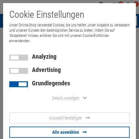
0
0
Mein
Merkzettel
Warenk
Cookie Einstellungen
Konto
aufklappen
aufkla
Menü
Unser Online-Shop verwendet Cookies, die uns helfen, unser Angebot zu verbessern
und unseren Kunden den bestmöglichen Service zu bieten. Indem Sie auf
"Akzeptieren" klicken, erklären Sie sich mit unseren Cookie-Richtlinien
Weiter einkaufen
Quant Electronic
Apple iMac 13,1 21,5" i7 3770s 8
einverstanden.
Analyzing
Advertising
Apple iMac 13,1 21,5" i7 3770s
Grundlegendes
8GB 1TB GT650M (Kratzer auf
Display, Gehäusedelle) 2012
Details anzeigen
Artikel-Nummer:
10070222
Auswahl bestätigen
110.
00
€
Alle auswählen
Versand ab
9.
00
€
inkl. MwSt.