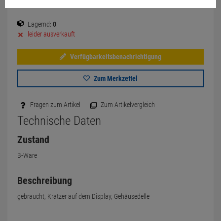
Lagernd:
0
leider ausverkauft
Verfügbarkeitsbenachrichtigung
Zum Merkzettel
Fragen zum Artikel
Zum Artikelvergleich
Technische Daten
Zustand
B-Ware
Beschreibung
gebraucht, Kratzer auf dem Display, Gehäusedelle