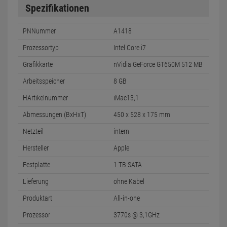
Spezifikationen
PNNummer
A1418
Prozessortyp
Intel Core i7
Grafikkarte
nVidia GeForce GT650M 512 MB
Arbeitsspeicher
8 GB
HArtikelnummer
iMac13,1
Abmessungen (BxHxT)
450 x 528 x 175 mm
Netzteil
intern
Hersteller
Apple
Festplatte
1 TB SATA
Lieferung
ohne Kabel
Produktart
All-in-one
Prozessor
3770s @ 3,1GHz