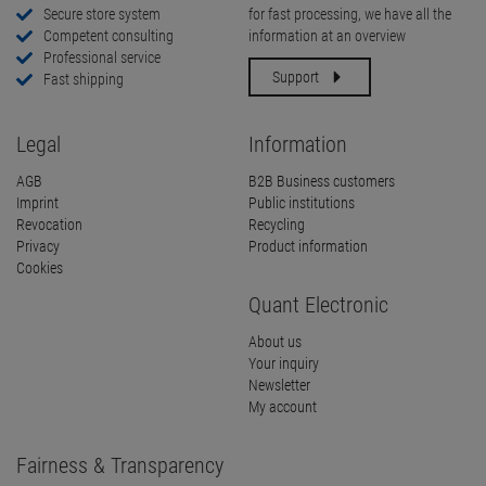
Secure store system
for fast processing, we have all the
Competent consulting
information at an overview
Professional service
Support
Fast shipping
Legal
Information
AGB
B2B Business customers
Imprint
Public institutions
Revocation
Recycling
Privacy
Product information
Cookies
Quant Electronic
About us
Your inquiry
Newsletter
My account
Fairness & Transparency