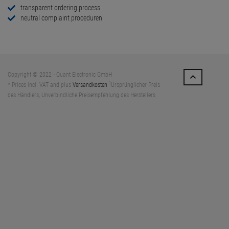
transparent ordering process
neutral complaint proceduren
Copyright © 2022 - Quant Electronic GmbH
1
* Prices incl. VAT and plus
Versandkosten
Ursprünglicher Preis
des Händlers, Unverbindliche Preisempfehlung des Herstellers