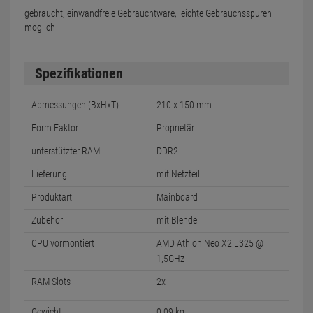
gebraucht, einwandfreie Gebrauchtware, leichte Gebrauchsspuren
möglich
Spezifikationen
Abmessungen (BxHxT)
210 x 150 mm
Form Faktor
Proprietär
unterstützter RAM
DDR2
Lieferung
mit Netzteil
Produktart
Mainboard
Zubehör
mit Blende
CPU vormontiert
AMD Athlon Neo X2 L325 @
1,5GHz
RAM Slots
2x
Gewicht
0.09 kg