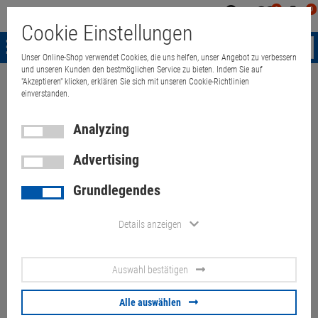
0
0
Mein
Merkzettel
Warenk
Cookie Einstellungen
Konto
aufklappen
aufkla
Menü
Unser Online-Shop verwendet Cookies, die uns helfen, unser Angebot zu verbessern
und unseren Kunden den bestmöglichen Service zu bieten. Indem Sie auf
"Akzeptieren" klicken, erklären Sie sich mit unseren Cookie-Richtlinien
Weiter einkaufen
Quant Electronic
Server & Workstations
accessor
einverstanden.
Analyzing
Advertising
TIM-5780 AMD Athlon Neo X2
Grundlegendes
L325 @ 1,5GHz 2GB DDR2
Embedded PC mit Netzteil
Details anzeigen
Artikel-Nummer:
10072342
Auswahl bestätigen
89.
00
€
Alle auswählen
Versand ab
6.
00
€
inkl. MwSt.