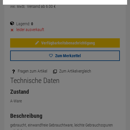
Versand ab
6.
00
€
inkl. MwSt.
Lagernd:
0
leider ausverkauft
Verfügbarkeitsbenachrichtigung
Zum Merkzettel
Fragen zum Artikel
Zum Artikelvergleich
Technische Daten
Zustand
A-Ware
Beschreibung
gebraucht, einwandfreie Gebrauchtware, leichte Gebrauchsspuren