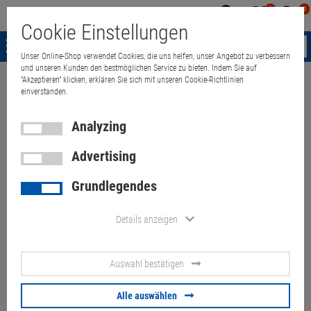
0
0
Mein
Merkzettel
Warenk
Cookie Einstellungen
Konto
aufklappen
aufkla
Menü
Unser Online-Shop verwendet Cookies, die uns helfen, unser Angebot zu verbessern
und unseren Kunden den bestmöglichen Service zu bieten. Indem Sie auf
"Akzeptieren" klicken, erklären Sie sich mit unseren Cookie-Richtlinien
Weiter einkaufen
Quant Electronic
IBM 1TB 43W7633 SATA Hitachi 
einverstanden.
Analyzing
Advertising
IBM 1TB 43W7633 SATA
Grundlegendes
Hitachi HUA721010KLA330
SATA/ SAS Adapter 3Gb/s 7.2K
Details anzeigen
eServer Tray P/N 42R4131
Auswahl bestätigen
Artikel-Nummer:
10028003
Alle auswählen
39.
00
€