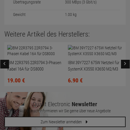
Übertragungsrate
300 MBps (3 Gbit/s)
Gewicht
1.00 kg
Weitere Artikel des Herstellers:
IBM 22R3795 22R3794 3-Phasen
IBM 39Y7227 675W Netzteil für
Kabel 16A für DS8000
SystemX X3550 X3650 M2/M3
19.
00
€
6.
90
€
Quant Electronic
Newsletter
Auf Wunsch informieren wir Sie gerne über neue Angebote
Zum Newsletter anmelden