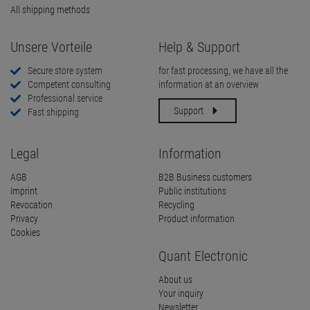
All shipping methods
Unsere Vorteile
Help & Support
Secure store system
for fast processing, we have all the
Competent consulting
information at an overview
Professional service
Support
Fast shipping
Legal
Information
AGB
B2B Business customers
Imprint
Public institutions
Revocation
Recycling
Privacy
Product information
Cookies
Quant Electronic
About us
Your inquiry
Newsletter