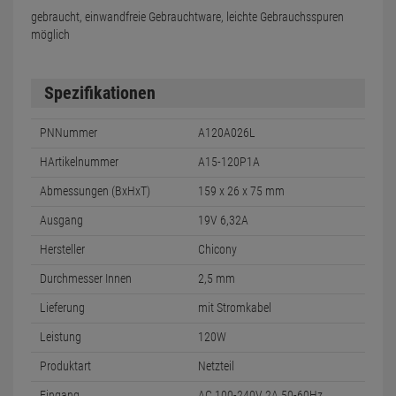
gebraucht, einwandfreie Gebrauchtware, leichte Gebrauchsspuren
möglich
Spezifikationen
PNNummer
A120A026L
HArtikelnummer
A15-120P1A
Abmessungen (BxHxT)
159 x 26 x 75 mm
Ausgang
19V 6,32A
Hersteller
Chicony
Durchmesser Innen
2,5 mm
Lieferung
mit Stromkabel
Leistung
120W
Produktart
Netzteil
Eingang
AC 100-240V 2A 50-60Hz