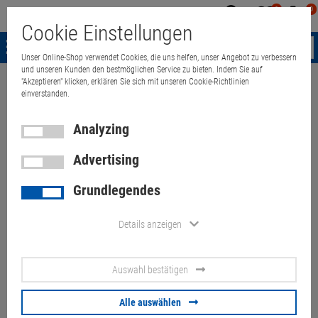
0
0
Mein
Merkzettel
Warenk
Cookie Einstellungen
Konto
aufklappen
aufkla
Menü
Unser Online-Shop verwendet Cookies, die uns helfen, unser Angebot zu verbessern
und unseren Kunden den bestmöglichen Service zu bieten. Indem Sie auf
"Akzeptieren" klicken, erklären Sie sich mit unseren Cookie-Richtlinien
Weiter einkaufen
Quant Electronic
Notebooks
accessories
Powe
einverstanden.
Analyzing
Advertising
Chicony A15-120P1A 19V
Grundlegendes
6,32A 120Watt 5,5/2,5mm für
Getac S400 S410
Details anzeigen
Artikel-Nummer:
10067769
Auswahl bestätigen
21.
90
€
Alle auswählen
Versand ab
6.
00
€
inkl. MwSt.