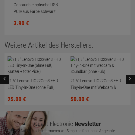
Gebrauchte optische USB
PC Maus Farbe schwarz
Scrollrad nicht gereinigt
3.
90
€
Weitere Artikel des Herstellers:
21,5" Lenovo TIO22Gen3 FHD
21,5" Lenovo TIO22Gen3 FHD
LED Tiny-In-One (ohne Fuß,
Tiny-in-One mit Webcam &
Kratzer + toter Pixel)
Soundbar (ohne Fuß)
25.
00
€
50.
00
€
Quant Electronic
Newsletter
Auf Wunsch informieren wir Sie gerne über neue Angebote