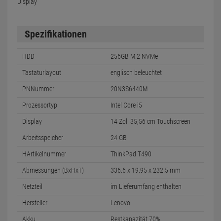
Display
Spezifikationen
HDD
256GB M.2 NVMe
Tastaturlayout
englisch beleuchtet
PNNummer
20N3S6440M
Prozessortyp
Intel Core i5
Display
14 Zoll 35,56 cm Touchscreen
Arbeitsspeicher
24 GB
HArtikelnummer
ThinkPad T490
Abmessungen (BxHxT)
336.6 x 19.95 x 232.5 mm
Netzteil
im Lieferumfang enthalten
Hersteller
Lenovo
Akku
Restkapazität 70%