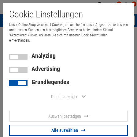
0
0
Mein
Merkzettel
Warenk
Cookie Einstellungen
Konto
aufklappen
aufkla
Menü
Unser Online-Shop verwendet Cookies, die uns helfen, unser Angebot zu verbessern
und unseren Kunden den bestmöglichen Service zu bieten. Indem Sie auf
"Akzeptieren" klicken, erklären Sie sich mit unseren Cookie-Richtlinien
Weiter einkaufen
Quant Electronic
Lenovo ThinkPad T490 i5 8365U 
einverstanden.
Analyzing
Advertising
Lenovo ThinkPad T490 i5
Grundlegendes
8365U 24GB 256GB NVMe
(Akku 70%) Kratzer
Details anzeigen
Tastaturabdrücke englisch
Auswahl bestätigen
Artikel-Nummer:
10073226
Alle auswählen
179.
00
€