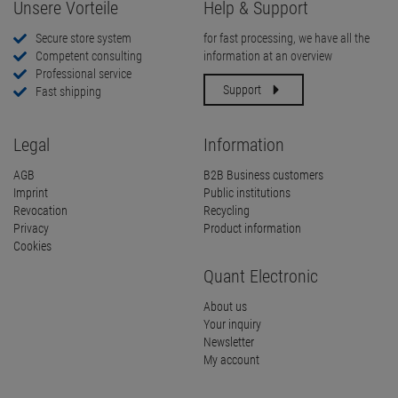
Unsere Vorteile
Help & Support
Secure store system
for fast processing, we have all the
Competent consulting
information at an overview
Professional service
Support
Fast shipping
Legal
Information
AGB
B2B Business customers
Imprint
Public institutions
Revocation
Recycling
Privacy
Product information
Cookies
Quant Electronic
About us
Your inquiry
Newsletter
My account