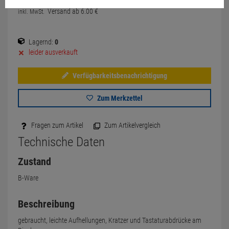
Versand ab
6.
00
€
inkl. MwSt.
Lagernd:
0
leider ausverkauft
Verfügbarkeitsbenachrichtigung
Zum Merkzettel
Fragen zum Artikel
Zum Artikelvergleich
Technische Daten
Zustand
B-Ware
Beschreibung
gebraucht, leichte Aufhellungen, Kratzer und Tastaturabdrücke am