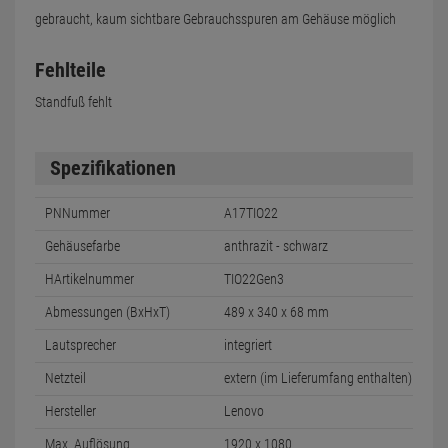
gebraucht, kaum sichtbare Gebrauchsspuren am Gehäuse möglich
Fehlteile
Standfuß fehlt
Spezifikationen
PNNummer
A17TIO22
Gehäusefarbe
anthrazit - schwarz
HArtikelnummer
TIO22Gen3
Abmessungen (BxHxT)
489 x 340 x 68 mm
Lautsprecher
integriert
Netzteil
extern (im Lieferumfang enthalten)
Hersteller
Lenovo
Max. Auflösung
1920 x 1080