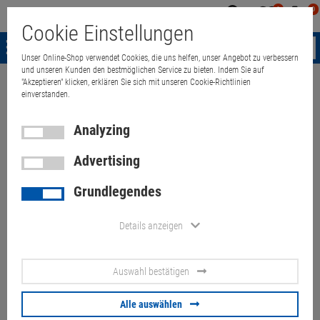
0
0
Mein
Merkzettel
Warenk
Cookie Einstellungen
Konto
aufklappen
aufkla
Menü
Unser Online-Shop verwendet Cookies, die uns helfen, unser Angebot zu verbessern
und unseren Kunden den bestmöglichen Service zu bieten. Indem Sie auf
"Akzeptieren" klicken, erklären Sie sich mit unseren Cookie-Richtlinien
Weiter einkaufen
Quant Electronic
Monitor
TFT/LCD Monitor
T
einverstanden.
Analyzing
Advertising
21,5" Lenovo TIO22Gen3 FHD
Grundlegendes
Tiny-in-One mit Webcam &
Soundbar (ohne Fuß)
Details anzeigen
Artikel-Nummer:
10073169
Auswahl bestätigen
50.
00
€
Alle auswählen
Versand ab
9.
00
€
inkl. MwSt.