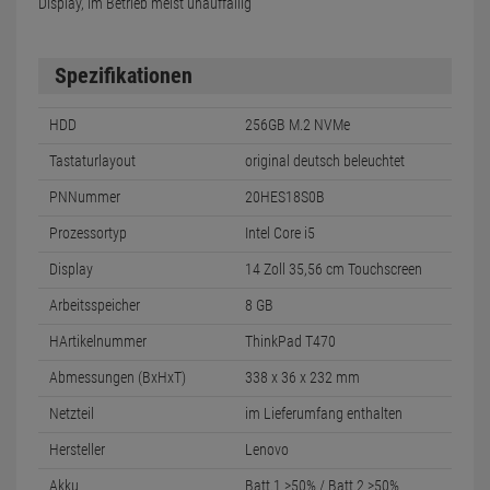
Display, im Betrieb meist unauffällig
Spezifikationen
HDD
256GB M.2 NVMe
Tastaturlayout
original deutsch beleuchtet
PNNummer
20HES18S0B
Prozessortyp
Intel Core i5
Display
14 Zoll 35,56 cm Touchscreen
Arbeitsspeicher
8 GB
HArtikelnummer
ThinkPad T470
Abmessungen (BxHxT)
338 x 36 x 232 mm
Netzteil
im Lieferumfang enthalten
Hersteller
Lenovo
Akku
Batt.1 >50% / Batt.2 >50%