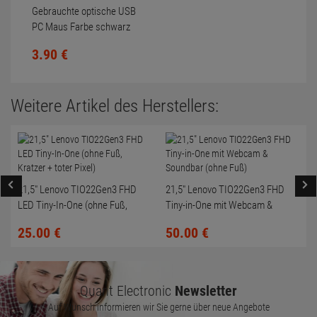
Gebrauchte optische USB
PC Maus Farbe schwarz
Scrollrad nicht gereinigt
3.
90
€
Weitere Artikel des Herstellers:
21,5" Lenovo TIO22Gen3 FHD
21,5" Lenovo TIO22Gen3 FHD
LED Tiny-In-One (ohne Fuß,
Tiny-in-One mit Webcam &
Kratzer + toter Pixel)
Soundbar (ohne Fuß)
25.
00
€
50.
00
€
Quant Electronic
Newsletter
Auf Wunsch informieren wir Sie gerne über neue Angebote