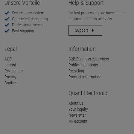
Unsere Vorteile
Help & Support
Secure store system
for fast processing, we have all the
Competent consulting
information at an overview
Professional service
Support
Fast shipping
Legal
Information
AGB
B2B Business customers
Imprint
Public institutions
Revocation
Recycling
Privacy
Product information
Cookies
Quant Electronic
About us
Your inquiry
Newsletter
My account