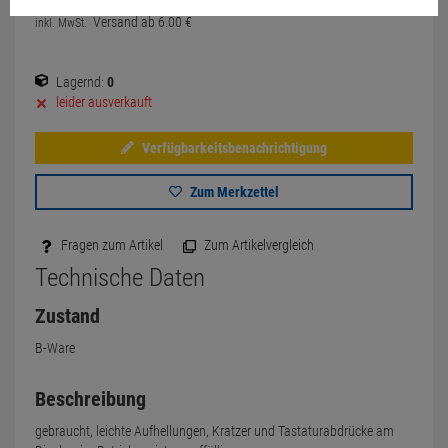
Versand ab
6.
00
€
inkl. MwSt.
Lagernd:
0
leider ausverkauft
Verfügbarkeitsbenachrichtigung
Zum Merkzettel
Fragen zum Artikel
Zum Artikelvergleich
Technische Daten
Zustand
B-Ware
Beschreibung
gebraucht, leichte Aufhellungen, Kratzer und Tastaturabdrücke am