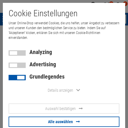
0
0
Mein
Merkzettel
Warenk
Cookie Einstellungen
Konto
aufklappen
aufkla
Menü
Unser Online-Shop verwendet Cookies, die uns helfen, unser Angebot zu verbessern
und unseren Kunden den bestmöglichen Service zu bieten. Indem Sie auf
"Akzeptieren" klicken, erklären Sie sich mit unseren Cookie-Richtlinien
Weiter einkaufen
Quant Electronic
Lenovo ThinkPad T470 i5 7300U 
einverstanden.
Analyzing
Advertising
Lenovo ThinkPad T470 i5
Grundlegendes
7300U 8GB 256GB NVMe
(Akkus 50%) Flecken Kratzer
Details anzeigen
Tastaturabdrücke
Auswahl bestätigen
Artikel-Nummer:
10071471
Alle auswählen
99.
00
€