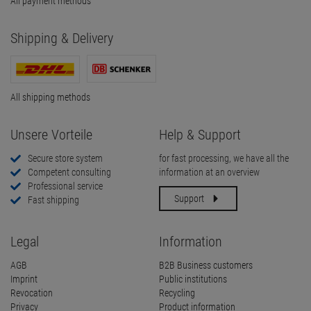
All payment methods
Shipping & Delivery
All shipping methods
Unsere Vorteile
Help & Support
Secure store system
for fast processing, we have all the
Competent consulting
information at an overview
Professional service
Support
Fast shipping
Legal
Information
AGB
B2B Business customers
Imprint
Public institutions
Revocation
Recycling
Privacy
Product information