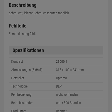
Beschreibung
gebraucht, leichte Gebrauchsspuren möglich
Fehlteile
Fernbedienung fehlt
Spezifikationen
Kontrast
25000:1
Abmessungen (BxHxT)
315 x 109 x 241 mm
Hersteller
Optoma
Technologie
DLP
Fernbedienung
nicht vorhanden
Betriebsstunden
unter 500 Stunden
Produktart
Beamer