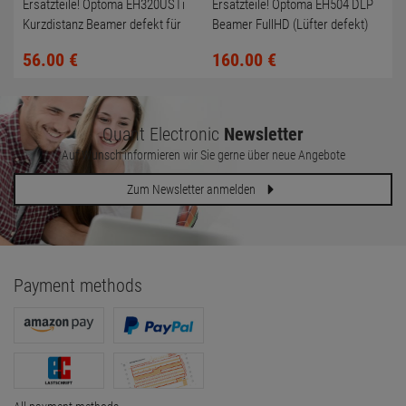
Ersatzteile! Optoma EH320USTi
Ersatzteile! Optoma EH504 DLP
Kurzdistanz Beamer defekt für
Beamer FullHD (Lüfter defekt)
Bastler
ohne Fernbedienung
56.
00
€
160.
00
€
Quant Electronic
Newsletter
Auf Wunsch informieren wir Sie gerne über neue Angebote
Zum Newsletter anmelden
Payment methods