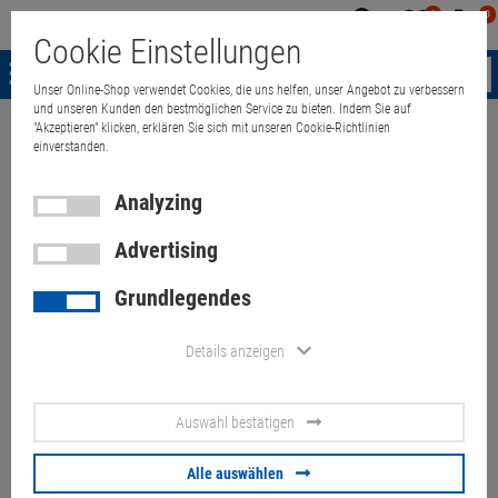
0
0
Mein
Merkzettel
Warenk
Cookie Einstellungen
Konto
aufklappen
aufkla
Menü
Unser Online-Shop verwendet Cookies, die uns helfen, unser Angebot zu verbessern
und unseren Kunden den bestmöglichen Service zu bieten. Indem Sie auf
"Akzeptieren" klicken, erklären Sie sich mit unseren Cookie-Richtlinien
Weiter einkaufen
Quant Electronic
Multimedia & HDTV
Beamer
einverstanden.
Analyzing
Advertising
Optoma DAEHSSU DLP Beamer
Grundlegendes
3600 Lumen FullHD
<500Stunden ohne
Details anzeigen
Fernbedienung
Auswahl bestätigen
Artikel-Nummer:
10072747
Alle auswählen
430.
00
€