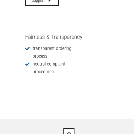
Help & Support
for fast processing, we have all the
information at an overview
Support
Fairness & Transparency
transparent ordering
process
neutral complaint
proceduren