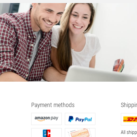
FHD 1920x1080 Lautsprecher 2x
FHD 1920x1080 
HDMI DP mit OVP
flicker free 2x 
110.
00
€
80.
00
€