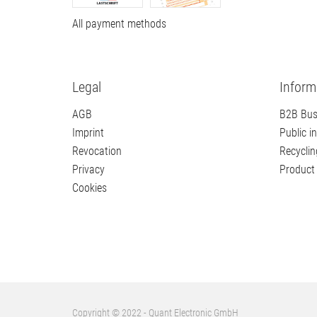
Payment methods
Shippi
All ship
All payment methods
Legal
Inform
AGB
B2B Bus
Imprint
Public in
Revocation
Recyclin
Privacy
Product 
Cookies