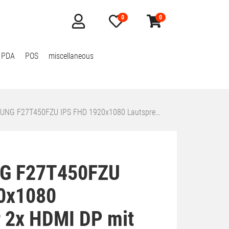
0
0
Mein
Merkzettel
Warenkorb
Konto
aufklappen
aufklappen
 PDA
POS
miscellaneous
UNG F27T450FZU IPS FHD 1920x1080 Lautspre…
G F27T450FZU
0x1080
r 2x HDMI DP mit