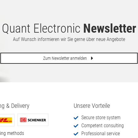
Lautsprecher
FHD 1920x1080 USB-C Flicker
160.
00
€
HDMI DP
Free Game Mode FreeSync
80.
00
€
Quant Electronic
Newsletter
Auf Wunsch informieren wir Sie gerne über neue Angebote
Zum Newsletter anmelden