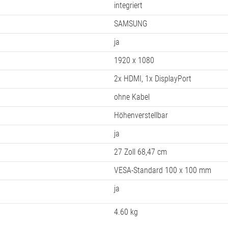
F27T450FZU
612,1x 391,6 x 224 mm
integriert
integriert
SAMSUNG
ja
1920 x 1080
2x HDMI, 1x DisplayPort
ohne Kabel
Höhenverstellbar
ja
27 Zoll 68,47 cm