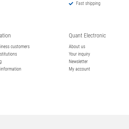
ng & Delivery
Unsere Vorteile
Secure store system
Competent consulting
ping methods
Professional service
Fast shipping
ation
Quant Electronic
iness customers
About us
stitutions
Your inquiry
g
Newsletter
information
My account