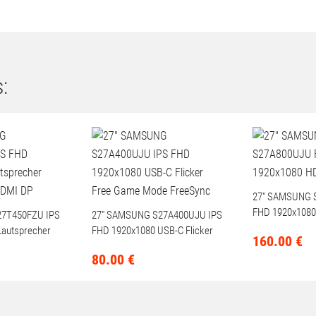
VESA-Standard 100 x 100 mm
ja
4.60 kg
:
27" SAMSUNG 
FHD 1920x1080
27T450FZU IPS
27" SAMSUNG S27A400UJU IPS