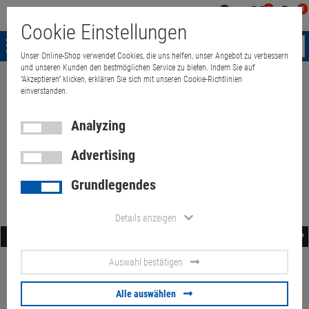
0
0
Mein
Merkzettel
Warenk
Cookie Einstellungen
Konto
aufklappen
aufkla
Menü
Unser Online-Shop verwendet Cookies, die uns helfen, unser Angebot zu verbessern
und unseren Kunden den bestmöglichen Service zu bieten. Indem Sie auf
"Akzeptieren" klicken, erklären Sie sich mit unseren Cookie-Richtlinien
Quant Electronic
Computer
PCs with Core2Quad
einverstanden.
PCs with Core2Quad
Analyzing
Topseller in dieser Kategorie
Advertising
Grundlegendes
Details anzeigen
Zotac ZBox ZP-CI329 NANO
Zotac ZBox ZP-CI329 NANO
Mini-PC passiv gekühlt Quad
Quad N4100 4GB 120GB SSD
Auswahl bestätigen
1,1GHz 8GB 120GB SSD WLAN
63.
00
€
lüfterlos WLAN (Antenne fehlt)
43.
00
€
2x LAN
Alle auswählen