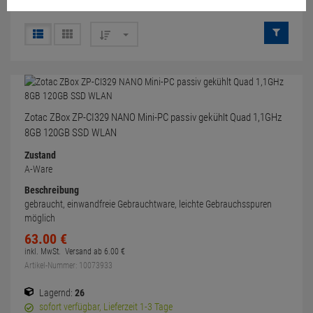
Zotac ZBox ZP-CI329 NANO Mini-PC passiv gekühlt Quad 1,1GHz
8GB 120GB SSD WLAN
Zustand
A-Ware
Beschreibung
gebraucht, einwandfreie Gebrauchtware, leichte Gebrauchsspuren
möglich
63.
00
€
inkl. MwSt.
Versand ab
6.
00
€
Artikel-Nummer: 10073933
Lagernd:
26
sofort verfügbar, Lieferzeit 1-3 Tage