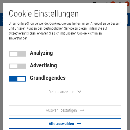
0
0
Mein
Merkzettel
Warenk
Cookie Einstellungen
Konto
aufklappen
aufkla
Menü
Unser Online-Shop verwendet Cookies, die uns helfen, unser Angebot zu verbessern
und unseren Kunden den bestmöglichen Service zu bieten. Indem Sie auf
"Akzeptieren" klicken, erklären Sie sich mit unseren Cookie-Richtlinien
Weiter einkaufen
Quant Electronic
Multimedia & HDTV
Beamer
einverstanden.
Analyzing
Advertising
Euroscreen Diplomat DD180-
Grundlegendes
BE 100" Heimkino Beamer
Leinwand 170x180cm
Details anzeigen
Artikel-Nummer:
10064039
Auswahl bestätigen
90.
00
€
Alle auswählen
Versand ab
95.
00
€
inkl. MwSt.