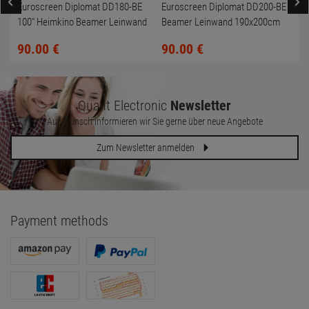
Euroscreen Diplomat DD180-BE
Euroscreen Diplomat DD200-BE
100" Heimkino Beamer Leinwand
Beamer Leinwand 190x200cm
170x180cm
111" NEU/NEW
90.
00
€
90.
00
€
Quant Electronic
Newsletter
Auf Wunsch informieren wir Sie gerne über neue Angebote
Zum Newsletter anmelden
Payment methods