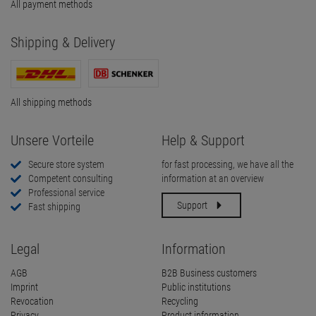
All payment methods
Shipping & Delivery
All shipping methods
Unsere Vorteile
Help & Support
Secure store system
for fast processing, we have all the
Competent consulting
information at an overview
Professional service
Support
Fast shipping
Legal
Information
AGB
B2B Business customers
Imprint
Public institutions
Revocation
Recycling
Privacy
Product information