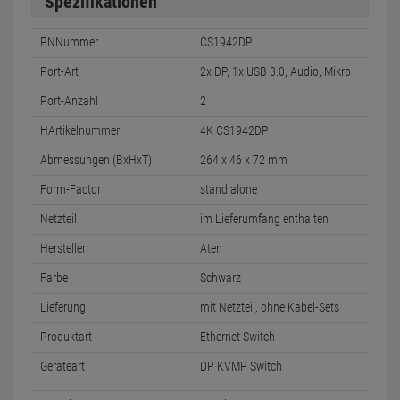
Spezifikationen
PNNummer
CS1942DP
Port-Art
2x DP, 1x USB 3.0, Audio, Mikro
Port-Anzahl
2
HArtikelnummer
4K CS1942DP
Abmessungen (BxHxT)
264 x 46 x 72 mm
Form-Factor
stand alone
Netzteil
im Lieferumfang enthalten
Hersteller
Aten
Farbe
Schwarz
Lieferung
mit Netzteil, ohne Kabel-Sets
Produktart
Ethernet Switch
Geräteart
DP KVMP Switch