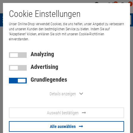
0
0
Mein
Merkzettel
Warenk
Cookie Einstellungen
Konto
aufklappen
aufkla
Menü
Unser Online-Shop verwendet Cookies, die uns helfen, unser Angebot zu verbessern
und unseren Kunden den bestmöglichen Service zu bieten. Indem Sie auf
"Akzeptieren" klicken, erklären Sie sich mit unseren Cookie-Richtlinien
Weiter einkaufen
Quant Electronic
Computer
Accessories
Swit
einverstanden.
Analyzing
Advertising
ATEN 4K CS1942DP DP KVMP
Grundlegendes
Switch 2x DisplayPort USB 3.0
Audio Mikro
Details anzeigen
Artikel-Nummer:
10061926
Auswahl bestätigen
140.
00
€
Alle auswählen
Versand ab
9.
00
€
inkl. MwSt.