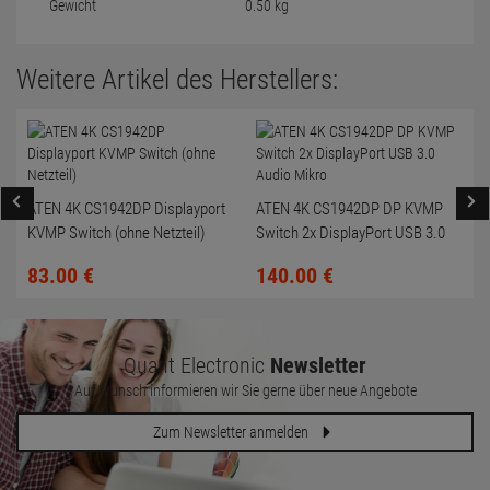
Gewicht
0.50 kg
Weitere Artikel des Herstellers:
ATEN 4K CS1942DP Displayport
ATEN 4K CS1942DP DP KVMP
KVMP Switch (ohne Netzteil)
Switch 2x DisplayPort USB 3.0
Audio Mikro
(
83.
00
€
140.
00
€
Quant Electronic
Newsletter
Auf Wunsch informieren wir Sie gerne über neue Angebote
Zum Newsletter anmelden