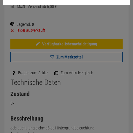
Versand ab
6,
00
€
inkl. MwSt.
Lagernd:
0
leider ausverkauft
Verfügbarkeitsbenachrichtigung
Zum Merkzettel
Fragen zum Artikel
Zum Artikelvergleich
Technische Daten
Zustand
B-
Beschreibung
gebraucht, ungleichmäßige Hintergrundbeleuchtung,