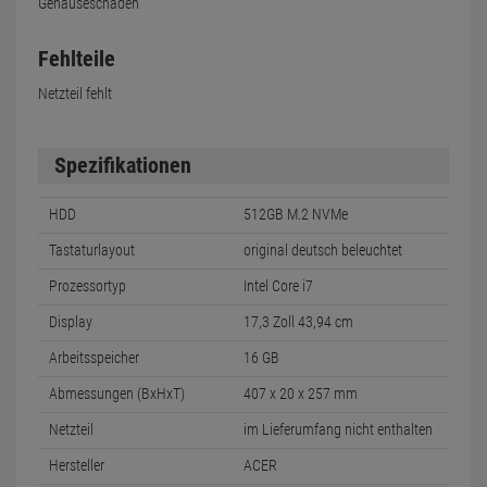
Gehäuseschaden
Fehlteile
Netzteil fehlt
Spezifikationen
HDD
512GB M.2 NVMe
Tastaturlayout
original deutsch beleuchtet
Prozessortyp
Intel Core i7
Display
17,3 Zoll 43,94 cm
Arbeitsspeicher
16 GB
Abmessungen (BxHxT)
407 x 20 x 257 mm
Netzteil
im Lieferumfang nicht enthalten
Hersteller
ACER