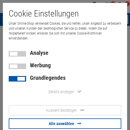
0
0
Mein
Merkzettel
Warenk
Cookie Einstellungen
Konto
aufklappen
aufkla
Menü
Unser Online-Shop verwendet Cookies, die uns helfen, unser Angebot zu verbessern
und unseren Kunden den bestmöglichen Service zu bieten. Indem Sie auf
"Akzeptieren" klicken, erklären Sie sich mit unseren Cookie-Richtlinien
Weiter einkaufen
Quant Electronic
Acer Aspire A517-53G i7 1260P 
einverstanden.
Analyse
Werbung
Acer Aspire A517-53G i7
Grundlegendes
1260P 16GB 512GB NVMe
(Akku 80%) (ohne Netzteil)
Details anzeigen
Schäden
Auswahl bestätigen
Artikel-Nummer:
10073686
Alle auswählen
439,
00
€