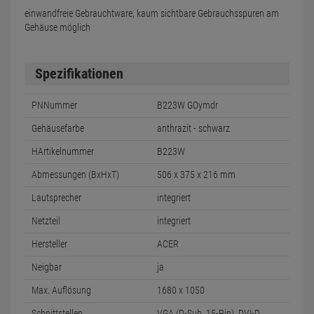
einwandfreie Gebrauchtware, kaum sichtbare Gebrauchsspuren am
Gehäuse möglich
Spezifikationen
PNNummer
B223W GOymdr
Gehäusefarbe
anthrazit - schwarz
HArtikelnummer
B223W
Abmessungen (BxHxT)
506 x 375 x 216 mm
Lautsprecher
integriert
Netzteil
integriert
Hersteller
ACER
Neigbar
ja
Max. Auflösung
1680 x 1050
Schnittstellen
VGA (D-Sub, 15-Pin), DVI-D