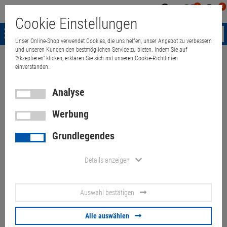
0
0
Mein
Merkzettel
Warenk
Cookie Einstellungen
Konto
aufklappen
aufkla
Menü
Unser Online-Shop verwendet Cookies, die uns helfen, unser Angebot zu verbessern
und unseren Kunden den bestmöglichen Service zu bieten. Indem Sie auf
"Akzeptieren" klicken, erklären Sie sich mit unseren Cookie-Richtlinien
Weiter einkaufen
Quant Electronic
Monitore
TFT-LCD Monitor
T
einverstanden.
Analyse
Werbung
22" Acer B223W 1680x1050
Grundlegendes
16:10 Lautsprecher VGA DVI
höhenverstellbar
Details anzeigen
Artikel-Nummer:
10034984
Auswahl bestätigen
26,
90
€
Alle auswählen
Versand ab
9,
00
€
inkl. MwSt.