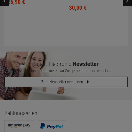
26,
90
€
B233HLBOymdh Monitor LED-
30,
00
€
Backlight
Quant Electronic
Newsletter
Auf Wunsch informieren wir Sie gerne über neue Angebote
Zum Newsletter anmelden
Zahlungsarten