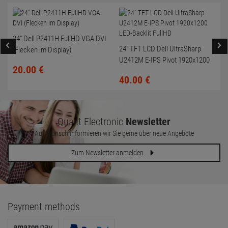
24" Dell P2411H FullHD VGA DVI
24" TFT LCD Dell UltraSharp
(Flecken im Display)
U2412M E-IPS Pivot 1920x1200
20.
00
€
LED-Backlit FullHD
40.
00
€
Quant Electronic
Newsletter
Auf Wunsch informieren wir Sie gerne über neue Angebote
Zum Newsletter anmelden
Payment methods