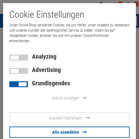
0
0
Mein
Merkzettel
Warenk
Cookie Einstellungen
Konto
aufklappen
aufkla
Menü
Unser Online-Shop verwendet Cookies, die uns helfen, unser Angebot zu verbessern
und unseren Kunden den bestmöglichen Service zu bieten. Indem Sie auf
"Akzeptieren" klicken, erklären Sie sich mit unseren Cookie-Richtlinien
Weiter einkaufen
Quant Electronic
Server & Workstations
accessor
einverstanden.
Analyzing
Advertising
Dell Optiplex 7470 7480 AIO
Grundlegendes
CPU-Kühler mit Lüfter/ FAN
062RK6 0PMYMW
Details anzeigen
Artikel-Nummer:
10073861
Auswahl bestätigen
29.
00
€
Alle auswählen
Versand ab
6.
00
€
inkl. MwSt.