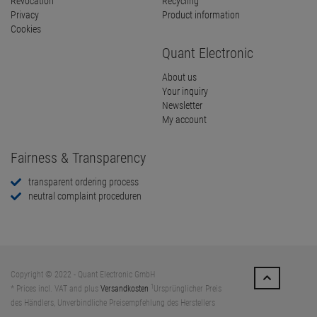
Revocation
Recycling
Privacy
Product information
Cookies
Quant Electronic
About us
Your inquiry
Newsletter
My account
Fairness & Transparency
transparent ordering process
neutral complaint proceduren
Copyright © 2022 - Quant Electronic GmbH
1
* Prices incl. VAT and plus
Versandkosten
Ursprünglicher Preis
des Händlers, Unverbindliche Preisempfehlung des Herstellers