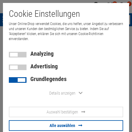
0
0
Mein
Merkzettel
Warenk
Cookie Einstellungen
Konto
aufklappen
aufkla
Menü
Unser Online-Shop verwendet Cookies, die uns helfen, unser Angebot zu verbessern
und unseren Kunden den bestmöglichen Service zu bieten. Indem Sie auf
"Akzeptieren" klicken, erklären Sie sich mit unseren Cookie-Richtlinien
Weiter einkaufen
Quant Electronic
Server & Workstations
accessor
einverstanden.
Analyzing
HP Prodesk/Elitedesk 400 600
Advertising
800 G4/G5 DM Lüfter l19561-
Grundlegendes
001
Details anzeigen
Artikel-Nummer:
10072807
Auswahl bestätigen
15.
90
€
Versand ab
6.
00
€
inkl. MwSt.
Alle auswählen