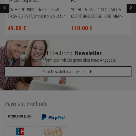
10x HP PPP009L Netzteil 65W
20" HP ProOne 400 G2 AIO i5-
19,5V 3,33A (7,5mm) Konvolut für
6500T 8GB 500GB HDD All-In-
HP Compaq 6730b
One PC
49.
00
€
110.
00
€
Quant Electronic
Newsletter
Auf Wunsch informieren wir Sie gerne über neue Angebote
Zum Newsletter anmelden
Payment methods