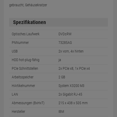
gebraucht, Gehäusekratzer
Spezifikationen
Optisches Laufwerk
DVD±RW
PNNummer
73285AG
USB
2x vorn, 4x hinten
HDD hot-plug-fähig
ja
PCIe Schnittstellen
2x PCIe x8, 1x PCIe x4
Arbeitsspeicher
2 GB
HArtikelnummer
System X3200 M3
LAN
2x Gigabit RJ-45
Abmessungen (BxHxT)
215 x 438 x 505 mm
Hersteller
IBM