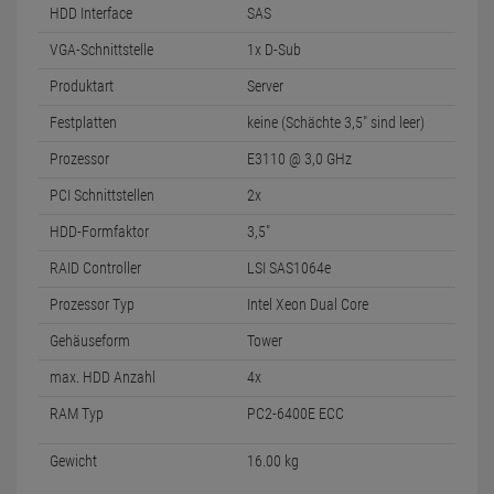
HDD Interface
SAS
VGA-Schnittstelle
1x D-Sub
Produktart
Server
Festplatten
keine (Schächte 3,5" sind leer)
Prozessor
E3110 @ 3,0 GHz
PCI Schnittstellen
2x
HDD-Formfaktor
3,5"
RAID Controller
LSI SAS1064e
Prozessor Typ
Intel Xeon Dual Core
Gehäuseform
Tower
max. HDD Anzahl
4x
RAM Typ
PC2-6400E ECC
Gewicht
16.00 kg