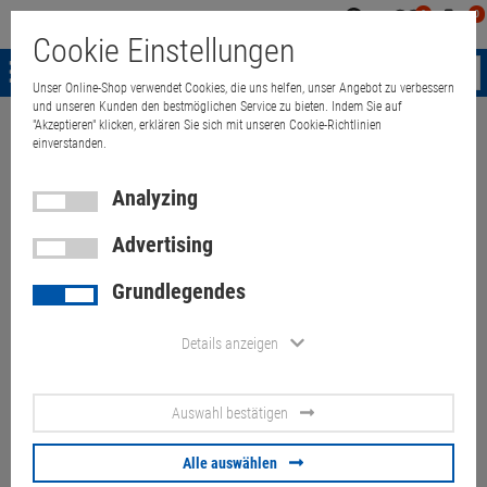
0
0
Mein
Merkzettel
Warenk
Cookie Einstellungen
Konto
aufklappen
aufkla
Menü
Unser Online-Shop verwendet Cookies, die uns helfen, unser Angebot zu verbessern
und unseren Kunden den bestmöglichen Service zu bieten. Indem Sie auf
"Akzeptieren" klicken, erklären Sie sich mit unseren Cookie-Richtlinien
Weiter einkaufen
Quant Electronic
Server & Workstations
Server
einverstanden.
Analyzing
Advertising
IBM System X3200 M3 Xeon
Grundlegendes
E3110 3GHz 2GB LSI
SAS1064e Tower Server
Details anzeigen
Artikel-Nummer:
10071884
Auswahl bestätigen
70.
00
€
Alle auswählen
Versand ab
45.
00
€
inkl. MwSt.