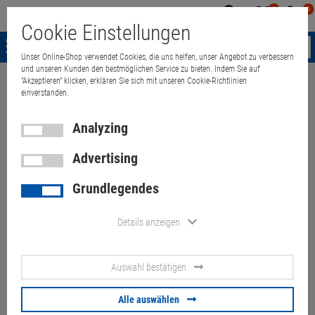
0
0
Mein
Merkzettel
Warenk
Cookie Einstellungen
Konto
aufklappen
aufkla
Menü
Unser Online-Shop verwendet Cookies, die uns helfen, unser Angebot zu verbessern
und unseren Kunden den bestmöglichen Service zu bieten. Indem Sie auf
"Akzeptieren" klicken, erklären Sie sich mit unseren Cookie-Richtlinien
Weiter einkaufen
Quant Electronic
Server & Workstations
Server
einverstanden.
Analyzing
Advertising
Siemens Simatic ISRA Vision
Grundlegendes
Server C2Q Q9400 4GB
6BK1800-5SR10-0AA0
Details anzeigen
IPC547C (ohne Schlüssel)
Auswahl bestätigen
Artikel-Nummer:
10071917
Alle auswählen
149.
00
€