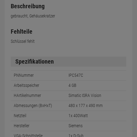
Beschreibung
gebraucht, Gehäusekratzer
Fehlteile
Schlüssel fehlt
Spezifikationen
PNNummer
IPC547C
Arbeitsspeicher
4 GB
HArtikelnummer
Simatic ISRA Vision
Abmessungen (BxHxT)
480 x 177 x 490 mm
Netzteil
1x 400Watt
Hersteller
Siemens
VGA-Schnittstelle
1x D-Sub