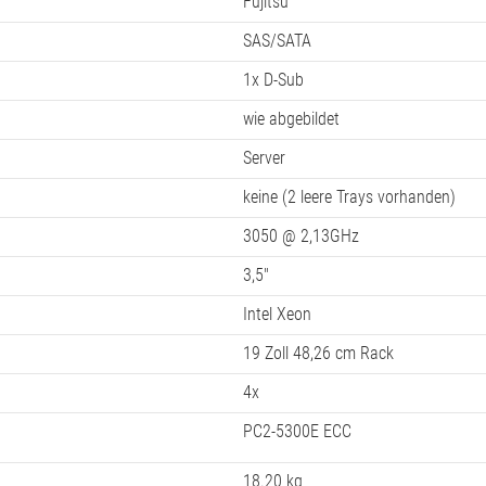
ja
1 GB
480 x 202 x 580 mm
4HE
Fujitsu
SAS/SATA
1x D-Sub
wie abgebildet
Server
keine (2 leere Trays vorhanden)
3050 @ 2,13GHz
3,5"
Intel Xeon