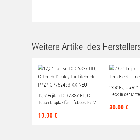
Gehäuseform
max. HDD Anzahl
RAM Typ
Gewicht
Weitere Artikel des Herstellers
23,8" Fujitsu B2