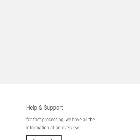
24-8 TE Pro FHD
23,8" Fujitsu B24-8 TS Pro LED
 i.O., Gehäuse
FHD Lautsprecher (15cm
Kratzer mittig)
20.
00
€