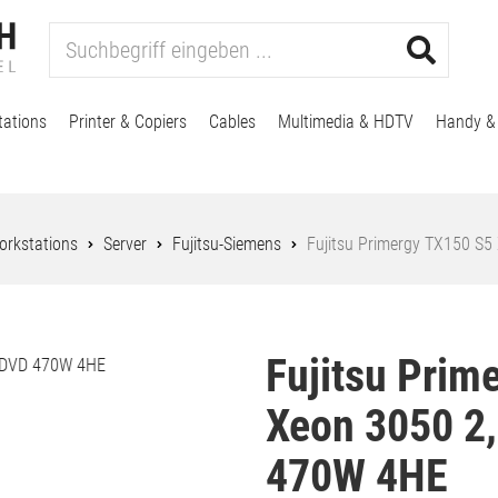
tations
Printer & Copiers
Cables
Multimedia & HDTV
Handy &
orkstations
Server
Fujitsu-Siemens
Fujitsu Primergy TX150 S
Fujitsu Prim
Xeon 3050 2
470W 4HE