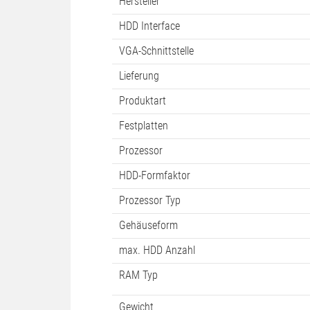
HDD hot-plug-fähig
Arbeitsspeicher
Abmessungen (BxHxT)
Bauhöhe
Hersteller
HDD Interface
VGA-Schnittstelle
Lieferung
Produktart
Festplatten
Prozessor
HDD-Formfaktor
Prozessor Typ