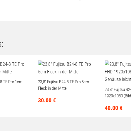
19 Zoll 48,26 cm Rack
4x
PC2-5300E ECC
18.20 kg
:
4-8 TE Pro 1cm
23,8" Fujitsu B24-8 TE Pro 5cm