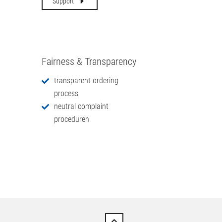
Help & Support
for fast processing, we have all the
information at an overview
Support
Fairness & Transparency
transparent ordering
process
neutral complaint
proceduren