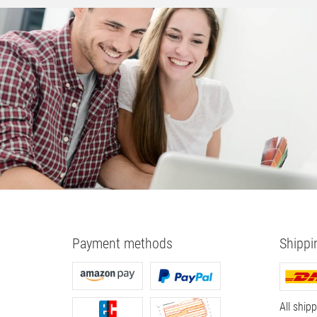
Fleck in der Mitte
12,5" Fujitsu LCD ASSY HD, G
Touch Display für Lifebook P727
30.
00
€
CP752453-XX NEU
10.
00
€