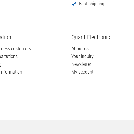
ng & Delivery
Unsere Vorteile
Secure store system
Competent consulting
ping methods
Professional service
Fast shipping
ation
Quant Electronic
iness customers
About us
stitutions
Your inquiry
g
Newsletter
information
My account