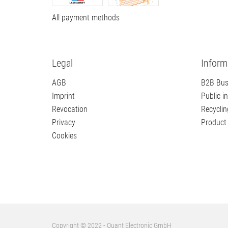
Payment methods
Shippi
All ship
All payment methods
Legal
Inform
AGB
B2B Bus
Imprint
Public in
Revocation
Recyclin
Privacy
Product 
Cookies