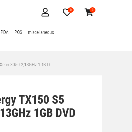
0
0
Mein
Merkzettel
Warenkorb
Konto
aufklappen
aufklappen
 PDA
POS
miscellaneous
5 Xeon 3050 2,13GHz 1GB D…
ergy TX150 S5
,13GHz 1GB DVD