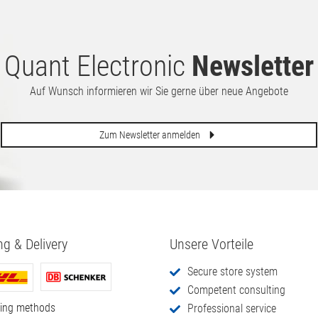
Fleck in der Mitte
23,8" Fujitsu B
1920x1080 (Bild
30.
00
€
leicht vergilbt)
40.
00
€
Quant Electronic
Newsletter
Auf Wunsch informieren wir Sie gerne über neue Angebote
Zum Newsletter anmelden