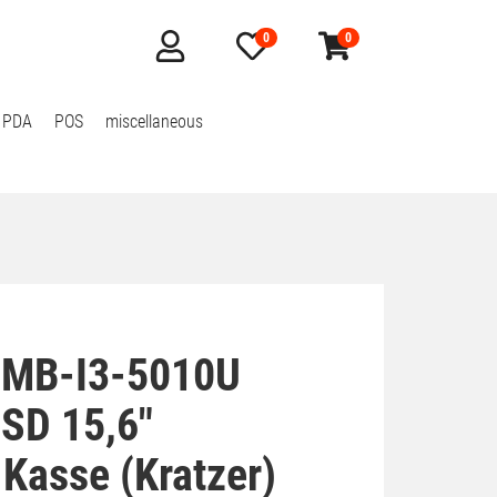
0
0
Mein
Merkzettel
Warenkorb
Konto
aufklappen
aufklappen
 PDA
POS
miscellaneous
-MB-I3-5010U
SD 15,6"
Kasse (Kratzer)