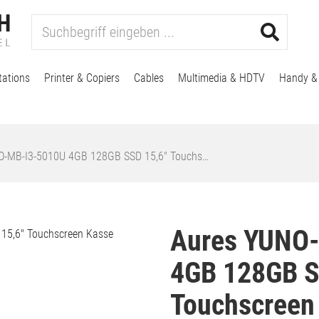
tations
Printer & Copiers
Cables
Multimedia & HDTV
Handy &
O-MB-I3-5010U 4GB 128GB SSD 15,6" Touchs…
Aures YUNO
4GB 128GB S
Touchscreen 