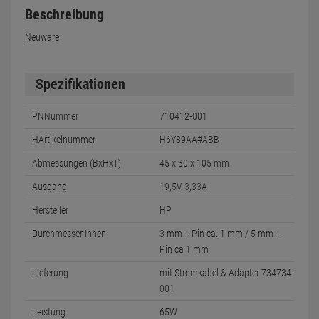
Beschreibung
Neuware
Spezifikationen
PNNummer
710412-001
HArtikelnummer
H6Y89AA#ABB
Abmessungen (BxHxT)
45 x 30 x 105 mm
Ausgang
19,5V 3,33A
Hersteller
HP
Durchmesser Innen
3 mm + Pin ca. 1 mm / 5 mm +
Pin ca 1 mm
Lieferung
mit Stromkabel & Adapter 734734-
001
Leistung
65W