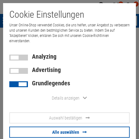
0
0
Mein
Merkzettel
Warenk
Cookie Einstellungen
Konto
aufklappen
aufkla
Menü
Unser Online-Shop verwendet Cookies, die uns helfen, unser Angebot zu verbessern
und unseren Kunden den bestmöglichen Service zu bieten. Indem Sie auf
"Akzeptieren" klicken, erklären Sie sich mit unseren Cookie-Richtlinien
Weiter einkaufen
Quant Electronic
Notebooks
accessories
Powe
einverstanden.
Analyzing
Advertising
HP H6Y89AA#ABB 19,5V 3,33A
Grundlegendes
65W Netzteil orig. NEU
710412-001 mit Adapter
Details anzeigen
734734-001
Auswahl bestätigen
Artikel-Nummer:
10060057
Alle auswählen
22.
80
€