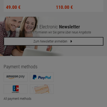
HP Compaq 6730b
One PC
49.
00
€
110.
00
€
Quant Electronic
Newsletter
Auf Wunsch informieren wir Sie gerne über neue Angebote
Zum Newsletter anmelden
Payment methods
All payment methods