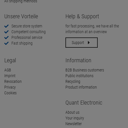
All shipping methods
Unsere Vorteile
Help & Support
Secure store system
for fast processing, we have all the
Competent consulting
information at an overview
Professional service
Support
Fast shipping
Legal
Information
AGB
B2B Business customers
Imprint
Public institutions
Revocation
Recycling
Privacy
Product information
Cookies
Quant Electronic
About us
Your inquiry
Newsletter