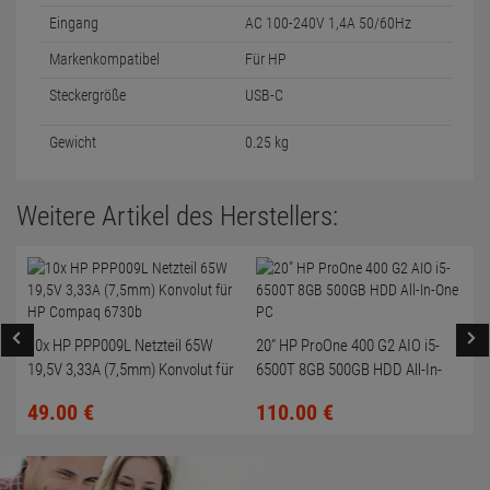
Eingang
AC 100-240V 1,4A 50/60Hz
Markenkompatibel
Für HP
Steckergröße
USB-C
Gewicht
0.25 kg
Weitere Artikel des Herstellers:
10x HP PPP009L Netzteil 65W
20" HP ProOne 400 G2 AIO i5-
19,5V 3,33A (7,5mm) Konvolut für
6500T 8GB 500GB HDD All-In-
HP Compaq 6730b
One PC
49.
00
€
110.
00
€