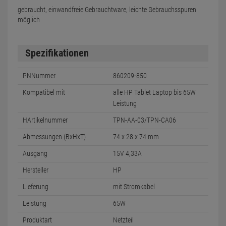
gebraucht, einwandfreie Gebrauchtware, leichte Gebrauchsspuren
möglich
Spezifikationen
PNNummer
860209-850
Kompatibel mit
alle HP Tablet Laptop bis 65W
Leistung
HArtikelnummer
TPN-AA-03/TPN-CA06
Abmessungen (BxHxT)
74 x 28 x 74 mm
Ausgang
15V 4,33A
Hersteller
HP
Lieferung
mit Stromkabel
Leistung
65W
Produktart
Netzteil