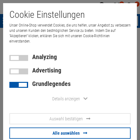
0
0
Mein
Merkzettel
Warenk
Cookie Einstellungen
Konto
aufklappen
aufkla
Menü
Unser Online-Shop verwendet Cookies, die uns helfen, unser Angebot zu verbessern
und unseren Kunden den bestmöglichen Service zu bieten. Indem Sie auf
"Akzeptieren" klicken, erklären Sie sich mit unseren Cookie-Richtlinien
Weiter einkaufen
Quant Electronic
Notebooks
accessories
Powe
einverstanden.
Analyzing
Advertising
HP 65W USB-C Netzteil auch
Grundlegendes
für fast charge für Notebooks
Smartphones Tablets
Details anzeigen
Artikel-Nummer:
10057731
Auswahl bestätigen
17.
90
€
Alle auswählen
Versand ab
6.
00
€
inkl. MwSt.