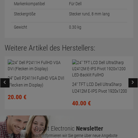
Markenkompatibel
Für Dell
Steckergröße
Stecker rund, 8 mm lang
Gewicht
0.30 kg
Weitere Artikel des Herstellers:
24" Dell P2411H FullHD VGA DVI
24" TFT LCD Dell UltraSharp
(Flecken im Display)
U2412M E-IPS Pivot 1920x1200
20.
00
€
LED-Backlit FullHD
40.
00
€
Quant Electronic
Newsletter
Auf Wunsch informieren wir Sie gerne über neue Angebote