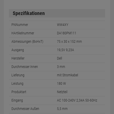
Spezifikationen
PNNummer
WW4XY
HArtikelnummer
DA180PM111
Abmessungen (BxHxT)
75 x 30 x 152 mm
Ausgang
19,5V 9,23A
Hersteller
Dell
Durchmesser Innen
3 mm
Lieferung
mit Stromkabel
Leistung
180 W
Produktart
Netzteil
Eingang
AC 100-240V 2,34A 50-60Hz
Durchmesser Außen
5,5 mm