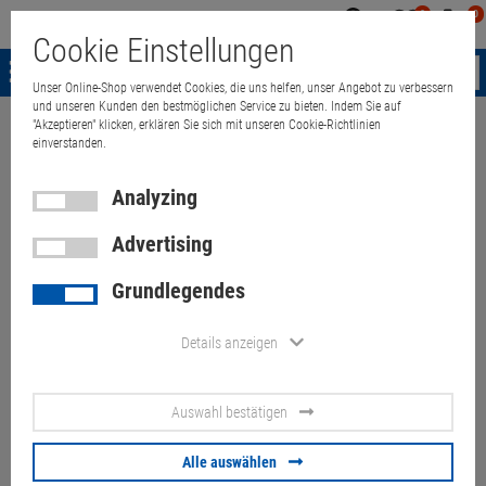
0
0
Mein
Merkzettel
Warenk
Cookie Einstellungen
Konto
aufklappen
aufkla
Menü
Unser Online-Shop verwendet Cookies, die uns helfen, unser Angebot zu verbessern
und unseren Kunden den bestmöglichen Service zu bieten. Indem Sie auf
"Akzeptieren" klicken, erklären Sie sich mit unseren Cookie-Richtlinien
Weiter einkaufen
Quant Electronic
Notebooks
accessories
Powe
einverstanden.
Analyzing
Dell DA180PM111 180W
Advertising
Netzteil 19,5V/9,23A 8mm
Grundlegendes
Artikel-Nummer:
10070811
Details anzeigen
36.
90
€
Auswahl bestätigen
Versand ab
6.
00
€
inkl. MwSt.
Alle auswählen