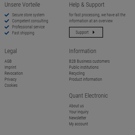
Unsere Vorteile
Help & Support
Secure store system
for fast processing, we have all the
Competent consulting
information at an overview
Professional service
Support
Fast shipping
Legal
Information
AGB
B2B Business customers
Imprint
Public institutions
Revocation
Recycling
Privacy
Product information
Cookies
Quant Electronic
About us
Your inquiry
Newsletter
My account