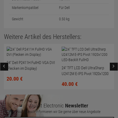
Markenkompatibel
Für Dell
Gewicht
0.50 kg
Weitere Artikel des Herstellers:
24" Dell P2411H FullHD VGA DVI
24" TFT LCD Dell UltraSharp
(Flecken im Display)
U2412M E-IPS Pivot 1920x1200
20.
00
€
LED-Backlit FullHD
40.
00
€
Quant Electronic
Newsletter
Auf Wunsch informieren wir Sie gerne über neue Angebote