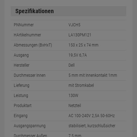
Spezifikationen
PNNummer
VJCH5
HArtikelnummer
LA130PM121
Abmessungen (BxHxT)
150 x 25 x 74 mm
Ausgang
19,5V 6,7A
Hersteller
Dell
Durchmesser Innen
5 mm mit Innenkontakt 1mm
Lieferung
mit Stromkabel
Leistung
130W
Produktart
Netzteil
Eingang
AC 100-240V 2,5A 50-60Hz
Ausgangspannung
stabilisiert, kurzschlußsicher
Durchmesser Außen
7,5 mm