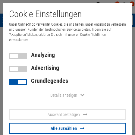
0
0
Mein
Merkzettel
Warenk
Cookie Einstellungen
Konto
aufklappen
aufkla
Menü
Unser Online-Shop verwendet Cookies, die uns helfen, unser Angebot zu verbessern
und unseren Kunden den bestmöglichen Service zu bieten. Indem Sie auf
"Akzeptieren" klicken, erklären Sie sich mit unseren Cookie-Richtlinien
Weiter einkaufen
Quant Electronic
Dell LA130PM121 Netzteil 19,5V 6
einverstanden.
Analyzing
Advertising
Dell LA130PM121 Netzteil
Grundlegendes
19,5V 6,7A 130W für E6530
E6540 7,5mm
Details anzeigen
Artikel-Nummer:
10044054
Auswahl bestätigen
13.
90
€
Alle auswählen
Versand ab
6.
00
€
inkl. MwSt.