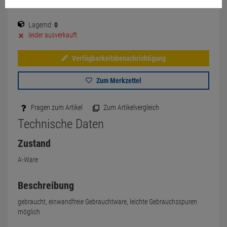
Lagernd:
0
leider ausverkauft
Verfügbarkeitsbenachrichtigung
Zum Merkzettel
Fragen zum Artikel
Zum Artikelvergleich
Technische Daten
Zustand
A-Ware
Beschreibung
gebraucht, einwandfreie Gebrauchtware, leichte Gebrauchsspuren
möglich