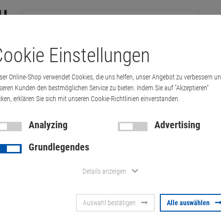
ookie Einstellungen
tations
Printer & Copiers
Cables
Multimedia & HDTV
Handy &
ser Online-Shop verwendet Cookies, die uns helfen, unser Angebot zu verbessern u
seren Kunden den bestmöglichen Service zu bieten. Indem Sie auf "Akzeptieren"
cken, erklären Sie sich mit unseren Cookie-Richtlinien einverstanden.
X500 1000GB 1TB 2.5" SATA SSD CT1000MX50…
Analyzing
Advertising
Grundlegendes
Crucial MX5
Details anzeigen
2.5" SATA S
Auswahl bestätigen
Alle auswählen
CT1000MX5