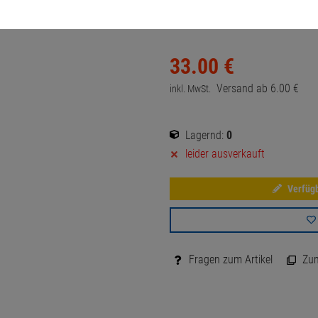
Artikel-Nummer:
10070752
33.
00
€
Versand ab
6.
00
€
inkl. MwSt.
Lagernd:
0
leider ausverkauft
Verfügb
Fragen zum Artikel
Zum 