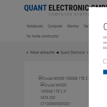
C
Notebooks
Computer
Monitor
Server & Works
for home constructor
Un
un
kli
Weiter einkaufen
Quant Electronic
Crucial M