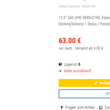
Artikel-Nummer:
10059198
12,5" Zoll, UHD 3840x2160, Kapazi
DockingTastatur / Stylus / Festpl
63.
00
€
Versand ab
6.
00
€
inkl. MwSt.
Lagernd:
0
leider ausverkauft
Verfügb
Fragen zum Artikel
Zum 