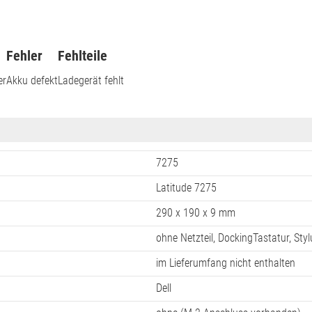
Fehler
Fehlteile
er
Akku defekt
Ladegerät fehlt
7275
Latitude 7275
290 x 190 x 9 mm
ohne Netzteil, DockingTastatur, Styl
im Lieferumfang nicht enthalten
Dell