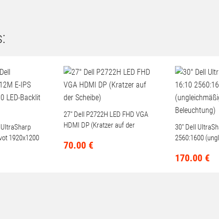
:
27" Dell P2722H LED FHD VGA
HDMI DP (Kratzer auf der
 UltraSharp
30" Dell UltraS
Scheibe)
vot 1920x1200
2560:1600 (ung
70.
00
€
HD
Beleuchtung)
170.
00
€