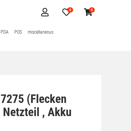
0
0
Mein
Merkzettel
Warenkorb
Konto
aufklappen
aufklappen
 PDA
POS
miscellaneous
e 7275 (Flecken
 Netzteil , Akku