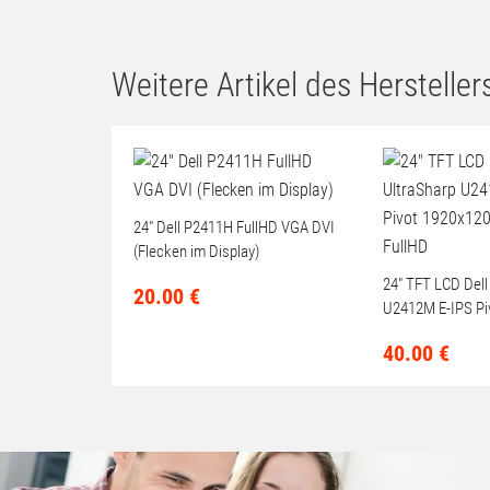
Weitere Artikel des Herstellers
24" Dell P2411H FullHD VGA DVI
(Flecken im Display)
24" TFT LCD Dell
20.
00
€
U2412M E-IPS Pi
LED-Backlit Full
40.
00
€