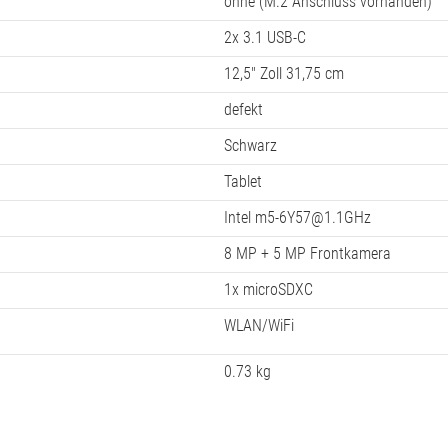
ohne (M.2 Anschluss vorhanden)
2x 3.1 USB-C
12,5" Zoll 31,75 cm
defekt
Schwarz
Tablet
Intel m5-6Y57@1.1GHz
8 MP + 5 MP Frontkamera
1x microSDXC
WLAN/WiFi
0.73 kg