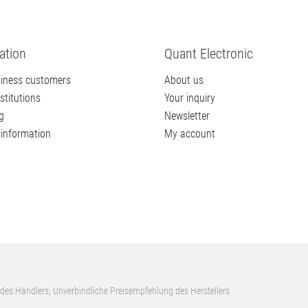
ation
Quant Electronic
iness customers
About us
stitutions
Your inquiry
g
Newsletter
information
My account
 des Händlers, Unverbindliche Preisempfehlung des Herstellers