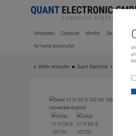
C
Notebooks
Computer
Monitor
Server & Works
for home constructor
Un
un
kli
Weiter einkaufen
Quant Electronic
Getac V11