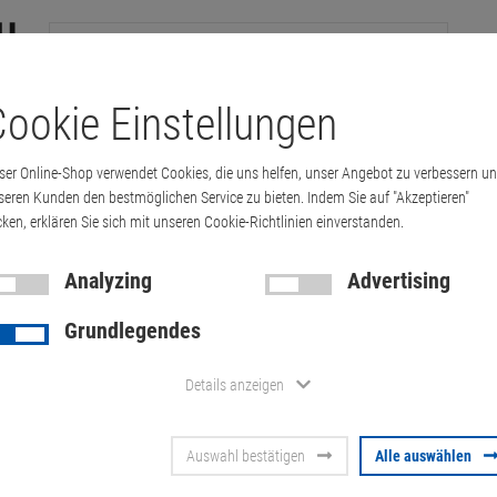
ookie Einstellungen
tations
Printer & Copiers
Cables
Multimedia & HDTV
Handy &
ser Online-Shop verwendet Cookies, die uns helfen, unser Angebot zu verbessern u
seren Kunden den bestmöglichen Service zu bieten. Indem Sie auf "Akzeptieren"
cken, erklären Sie sich mit unseren Cookie-Richtlinien einverstanden.
0 G6 i5 10210U 16GB 256GB NVMe Touch (Ak…
Analyzing
Advertising
Grundlegendes
Getac V110 
Details anzeigen
16GB 256GB
Auswahl bestätigen
Alle auswählen
(Akkus 50%) 