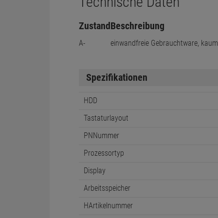
Technische Daten
Zustand
Beschreibung
A-
einwandfreie Gebrauchtware, kau
Spezifikationen
HDD
Tastaturlayout
PNNummer
Prozessortyp
Display
Arbeitsspeicher
HArtikelnummer