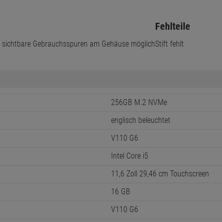
Fehlteile
m sichtbare Gebrauchsspuren am Gehäuse möglich
Stift fehlt
256GB M.2 NVMe
englisch beleuchtet
V110 G6
Intel Core i5
11,6 Zoll 29,46 cm Touchscreen
16 GB
V110 G6