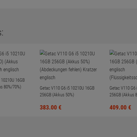
:
5 10210U 16GB
us 80%/70%)
Getac V110 G6 i5 10210U 16GB
Getac V110 G6 
256GB (Akkus 50%)
256GB (Akkus 8
(Abdeckungen fehlen) Kratzer
(Flüssigkeitss
383.
00
€
409.
00
€
englisch