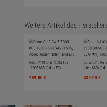
Weitere Artikel des Herstellers
Getac V110 G4 i5 7200U 8GB
Getac V110 G6 i
128GB SSD (Akkus 50%,
(ohne SSD) (Akk
Abdeckungen fehlen) englisch
Touch englisch
259.
00
€
439.
00
€