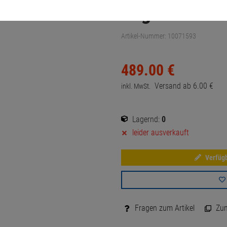
englisch
Artikel-Nummer:
10071593
489.
00
€
Versand ab
6.
00
€
inkl. MwSt.
Lagernd:
0
leider ausverkauft
Verfügb
Fragen zum Artikel
Zum 