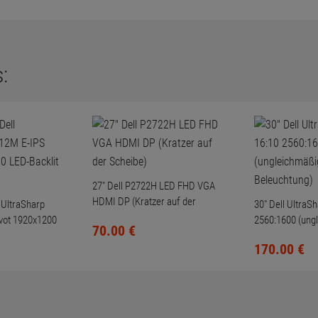
:
27" Dell P2722H LED FHD VGA
HDMI DP (Kratzer auf der
 UltraSharp
30" Dell UltraS
Scheibe)
vot 1920x1200
2560:1600 (ung
70.
00
€
HD
Beleuchtung)
170.
00
€