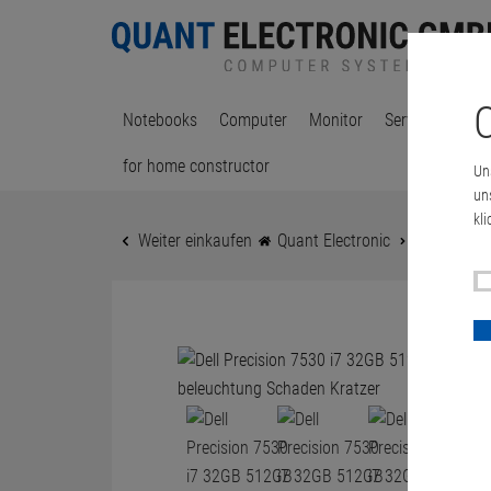
C
Notebooks
Computer
Monitor
Server & Works
for home constructor
Un
un
kli
Weiter einkaufen
Quant Electronic
Dell Preci