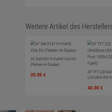
Weitere Artikel des Herstellers
24" Dell P2411H FullHD VGA DVI
(Flecken im Display)
24" TFT LCD Dell
20.
00
€
U2412M E-IPS Pi
LED-Backlit Full
40.
00
€