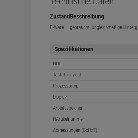
Technische Daten
Zustand
Beschreibung
B-Ware
gebraucht, ungleichmäßige Hinter
Spezifikationen
HDD
Tastaturlayout
Prozessortyp
Display
Arbeitsspeicher
HArtikelnummer
Abmessungen (BxHxT)