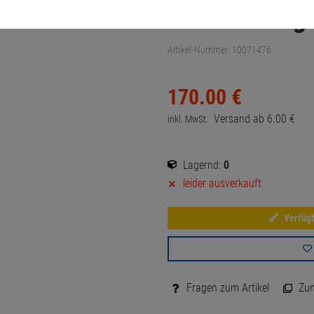
beleuchtung 
Artikel-Nummer:
10071476
170.
00
€
Versand ab
6.
00
€
inkl. MwSt.
Lagernd:
0
leider ausverkauft
Verfügb
Fragen zum Artikel
Zum 