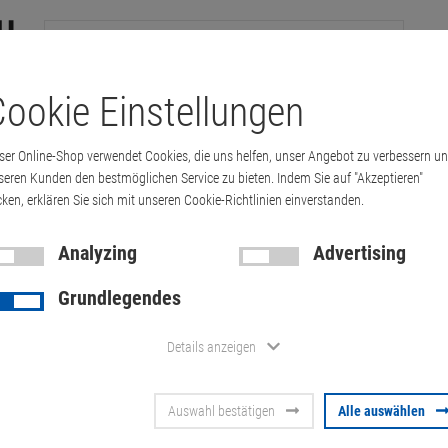
ookie Einstellungen
tations
Printer & Copiers
Cables
Multimedia & HDTV
Handy &
ser Online-Shop verwendet Cookies, die uns helfen, unser Angebot zu verbessern u
seren Kunden den bestmöglichen Service zu bieten. Indem Sie auf "Akzeptieren"
cken, erklären Sie sich mit unseren Cookie-Richtlinien einverstanden.
sion 7530 i7 32GB 512GB (Akku 30%) ungl…
Analyzing
Advertising
Grundlegendes
Dell Precisi
Details anzeigen
512GB (Akku
Auswahl bestätigen
Alle auswählen
ungleichmäß