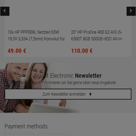
10x HP PPP009L Netzteil 65W
20" HP ProOne 400 G2 AIO i5-
19,5V 3,33A (7,5mm) Konvolut für
6500T 8GB 500GB HDD All-In-
HP Compaq 6730b
One PC
49.
00
€
110.
00
€
Quant Electronic
Newsletter
Auf Wunsch informieren wir Sie gerne über neue Angebote
Zum Newsletter anmelden
Payment methods