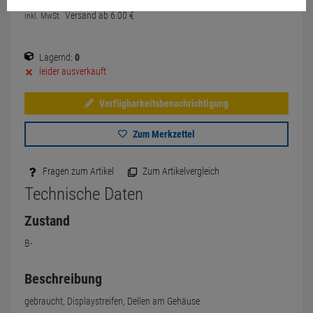
Versand ab
6.
00
€
inkl. MwSt.
Lagernd:
0
leider ausverkauft
Verfügbarkeitsbenachrichtigung
Zum Merkzettel
Fragen zum Artikel
Zum Artikelvergleich
Technische Daten
Zustand
B-
Beschreibung
gebraucht, Displaystreifen, Dellen am Gehäuse