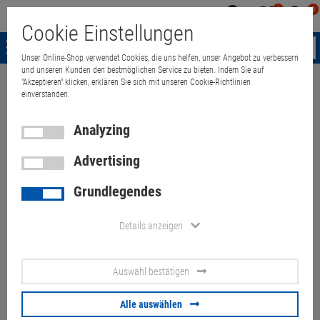
0
0
Mein
Merkzettel
Warenk
Cookie Einstellungen
Konto
aufklappen
aufkla
Menü
Unser Online-Shop verwendet Cookies, die uns helfen, unser Angebot zu verbessern
und unseren Kunden den bestmöglichen Service zu bieten. Indem Sie auf
"Akzeptieren" klicken, erklären Sie sich mit unseren Cookie-Richtlinien
Weiter einkaufen
Quant Electronic
17,3" HP ZBook 17 G3 i7 6700HQ
einverstanden.
Analyzing
Advertising
17,3" HP ZBook 17 G3 i7
Grundlegendes
6700HQ 16GB 256GB SSD
(Akku 50%, Displaystreifen,
Details anzeigen
Dellen, Lüfter laut
Auswahl bestätigen
Artikel-Nummer:
10070433
Alle auswählen
179.
00
€