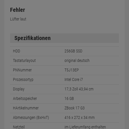
Fehler
Lüfter laut
Spezifikationen
HDD
256GB SSD
Tastaturlayout
original deutsch
PNNummer
T5J13EP
Prozessortyp
Intel Core i7
Display
17,3 Zoll 43,94 cm
Arbeitsspeicher
16 GB
HArtikelnummer
ZBook 17 G3
Abmessungen (BxHxT)
416 x 272 x 34 mm
Netzteil
im Lieferumfang enthalten