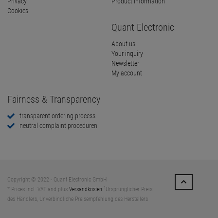
Privacy
Product information
Cookies
Quant Electronic
About us
Your inquiry
Newsletter
My account
Fairness & Transparency
transparent ordering process
neutral complaint proceduren
Copyright © 2022 - Quant Electronic GmbH
1
* Prices incl. VAT and plus
Versandkosten
Ursprünglicher Preis
des Händlers, Unverbindliche Preisempfehlung des Herstellers