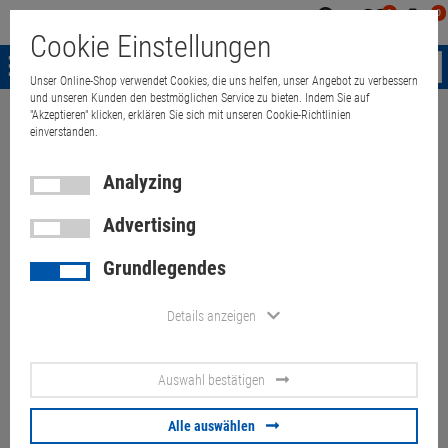
0
0
Mein
Merkzettel
Warenk
Cookie Einstellungen
Konto
aufklappen
aufkla
Menü
Unser Online-Shop verwendet Cookies, die uns helfen, unser Angebot zu verbessern
und unseren Kunden den bestmöglichen Service zu bieten. Indem Sie auf
"Akzeptieren" klicken, erklären Sie sich mit unseren Cookie-Richtlinien
Weiter einkaufen
Quant Electronic
HP Compaq NC6400 Core 2 Duo 
einverstanden.
Analyzing
Advertising
HP Compaq NC6400 Core 2
Grundlegendes
Duo T5600 1,83GHz 2GB
Combo Teildefekt, Teile fehlen
Details anzeigen
Artikel-Nummer:
10056412
Auswahl bestätigen
14,1 Zoll, WXGA 1280x800, , Tastaturlayout: norwegisch, ohne
Festplatte (Anschluss defekt), Netzteil fehlt, Akku defekt
Alle auswählen