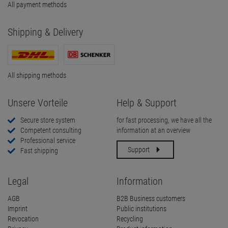
All payment methods
Shipping & Delivery
All shipping methods
Unsere Vorteile
Help & Support
Secure store system
for fast processing, we have all the
Competent consulting
information at an overview
Professional service
Support
Fast shipping
Legal
Information
AGB
B2B Business customers
Imprint
Public institutions
Revocation
Recycling