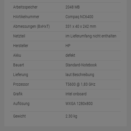
Arbeitsspeicher
2048 MB
HArtikelnummer
Compaq NC6400
Abmessungen (BxHxT)
331 x 40 x 242 mm
Netzteil
im Lieferumfang nicht enthalten
Hersteller
HP
Akku
defekt
Bauart
Standard-Notebook
Lieferung
laut Beschreibung
Prozessor
T5600 @ 1,83 GHz
Grafik
Intel onboard
Auflösung
WXGA 1280x800
Gewicht
2.30 kg