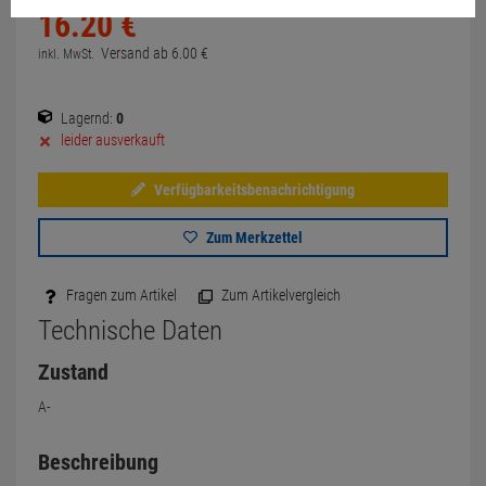
16.
20
€
Versand ab
6.
00
€
inkl. MwSt.
Lagernd:
0
leider ausverkauft
Verfügbarkeitsbenachrichtigung
Zum Merkzettel
Fragen zum Artikel
Zum Artikelvergleich
Technische Daten
Zustand
A-
Beschreibung