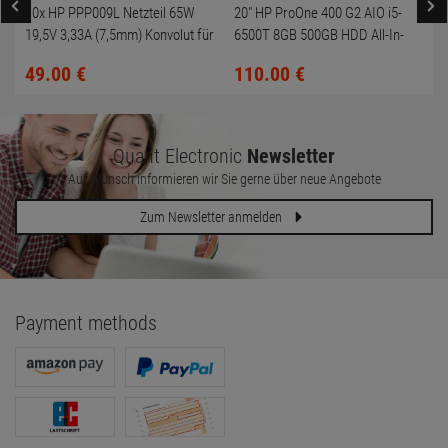
10x HP PPP009L Netzteil 65W
20" HP ProOne 400 G2 AIO i5-
19,5V 3,33A (7,5mm) Konvolut für
6500T 8GB 500GB HDD All-In-
HP Compaq 6730b
One PC
49.
00
€
110.
00
€
Quant Electronic
Newsletter
Auf Wunsch informieren wir Sie gerne über neue Angebote
Zum Newsletter anmelden
Payment methods