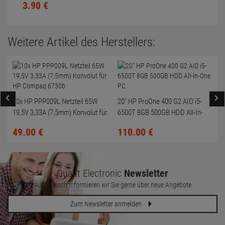
3.
90
€
Weitere Artikel des Herstellers:
10x HP PPP009L Netzteil 65W
20" HP ProOne 400 G2 AIO i5-
19,5V 3,33A (7,5mm) Konvolut für
6500T 8GB 500GB HDD All-In-
HP Compaq 6730b
One PC
49.
00
€
110.
00
€
Quant Electronic
Newsletter
Auf Wunsch informieren wir Sie gerne über neue Angebote
Zum Newsletter anmelden