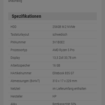
unauffällig
Spezifikationen
HDD
256GB M.2 NVMe
Tastaturlayout
schwedisch
PNNummer
3V1B0EC
Prozessortyp
AMD Ryzen 5 Pro
Display
13,3 Zoll 33,78 cm
Arbeitsspeicher
16 GB
HArtikelnummer
Elitebook 835 G7
Abmessungen (BxHxT)
310 x 17 x 229 mm
Netzteil
im Lieferumfang enthalten
Hersteller
HP
Akku
Restkapazität 50%