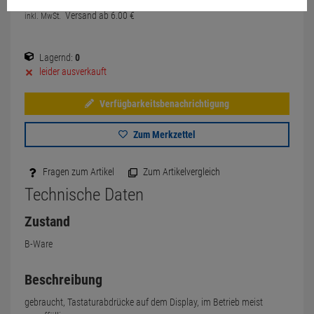
Versand ab
6.
00
€
inkl. MwSt.
Lagernd:
0
leider ausverkauft
Verfügbarkeitsbenachrichtigung
Zum Merkzettel
Fragen zum Artikel
Zum Artikelvergleich
Technische Daten
Zustand
B-Ware
Beschreibung
gebraucht, Tastaturabdrücke auf dem Display, im Betrieb meist