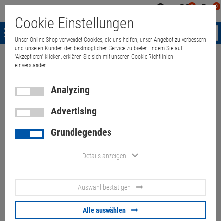
0
0
Mein
Merkzettel
Warenk
Cookie Einstellungen
Konto
aufklappen
aufkla
Menü
Unser Online-Shop verwendet Cookies, die uns helfen, unser Angebot zu verbessern
und unseren Kunden den bestmöglichen Service zu bieten. Indem Sie auf
"Akzeptieren" klicken, erklären Sie sich mit unseren Cookie-Richtlinien
Weiter einkaufen
Quant Electronic
HP Elitebook 835 G7 Ryzen 5 46
einverstanden.
Analyzing
Advertising
HP Elitebook 835 G7 Ryzen 5
Grundlegendes
4650U 16GB 256GB NVMe
(Akku 50%) schwedisch
Details anzeigen
Tastaturabdrücke
Auswahl bestätigen
Artikel-Nummer:
10070565
Alle auswählen
143.
00
€