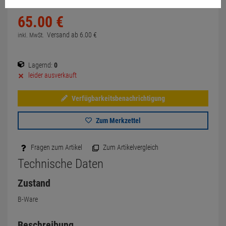
65.
00
€
Versand ab
6.
00
€
inkl. MwSt.
Lagernd:
0
leider ausverkauft
Verfügbarkeitsbenachrichtigung
Zum Merkzettel
Fragen zum Artikel
Zum Artikelvergleich
Technische Daten
Zustand
B-Ware
Beschreibung