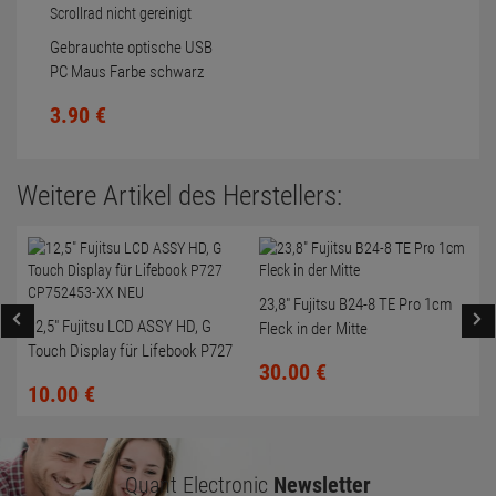
Gebrauchte optische USB
PC Maus Farbe schwarz
Scrollrad nicht gereinigt
3.
90
€
Weitere Artikel des Herstellers:
23,8" Fujitsu B24-8 TE Pro 1cm
12,5" Fujitsu LCD ASSY HD, G
Fleck in der Mitte
Touch Display für Lifebook P727
30.
00
€
CP752453-XX NEU
10.
00
€
Quant Electronic
Newsletter