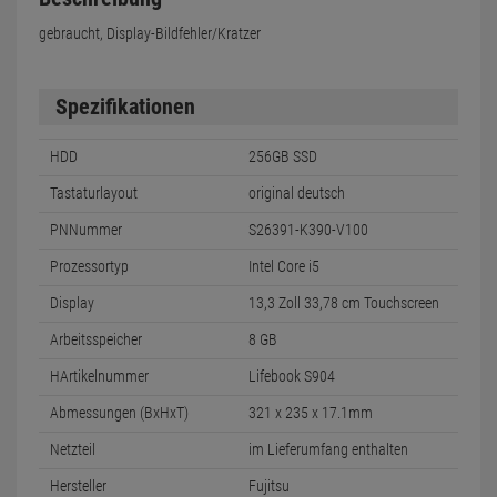
gebraucht, Display-Bildfehler/Kratzer
Spezifikationen
HDD
256GB SSD
Tastaturlayout
original deutsch
PNNummer
S26391-K390-V100
Prozessortyp
Intel Core i5
Display
13,3 Zoll 33,78 cm Touchscreen
Arbeitsspeicher
8 GB
HArtikelnummer
Lifebook S904
Abmessungen (BxHxT)
321 x 235 x 17.1mm
Netzteil
im Lieferumfang enthalten
Hersteller
Fujitsu