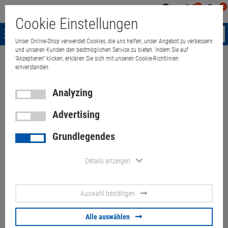
0
0
Mein
Merkzettel
Warenk
Cookie Einstellungen
Konto
aufklappen
aufkla
Menü
Unser Online-Shop verwendet Cookies, die uns helfen, unser Angebot zu verbessern
und unseren Kunden den bestmöglichen Service zu bieten. Indem Sie auf
"Akzeptieren" klicken, erklären Sie sich mit unseren Cookie-Richtlinien
Weiter einkaufen
Quant Electronic
Fujitsu Lifebook S904 Core i5 1,
einverstanden.
Analyzing
Advertising
Fujitsu Lifebook S904 Core i5
Grundlegendes
1,9GHz 8GB 256GB SSD FHD
Webcam Touchscreen B-Ware
Details anzeigen
Artikel-Nummer:
10057506
Auswahl bestätigen
Display: 1x D-Sub, 1x HDMI, Auflösung: 1920 x 1080 Full HD, Grafik:
Intel HD Graphics 4400, Bluetooth: vorhanden, Tastaturlayout:
Alle auswählen
original deutsch