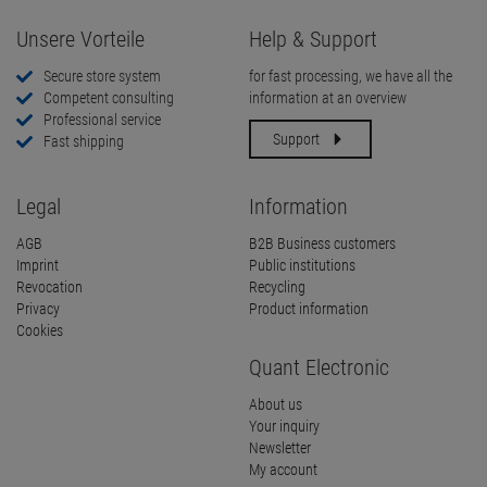
Unsere Vorteile
Help & Support
Secure store system
for fast processing, we have all the
Competent consulting
information at an overview
Professional service
Support
Fast shipping
Legal
Information
AGB
B2B Business customers
Imprint
Public institutions
Revocation
Recycling
Privacy
Product information
Cookies
Quant Electronic
About us
Your inquiry
Newsletter
My account