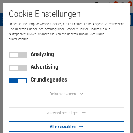
0
0
Mein
Merkzettel
Warenk
Cookie Einstellungen
Konto
aufklappen
aufkla
Menü
Unser Online-Shop verwendet Cookies, die uns helfen, unser Angebot zu verbessern
und unseren Kunden den bestmöglichen Service zu bieten. Indem Sie auf
"Akzeptieren" klicken, erklären Sie sich mit unseren Cookie-Richtlinien
Weiter einkaufen
Quant Electronic
Multimedia & HDTV
Crestron 
einverstanden.
Analyzing
Advertising
Crestron DM-MD32x32-PRS 4x
Grundlegendes
DMC-HD-10x DMC-C-8x DMC-
DVI-7x DMCO-50
Details anzeigen
Artikel-Nummer:
10072522
Auswahl bestätigen
290.
00
€
Alle auswählen
Versand ab
45.
00
€
inkl. MwSt.