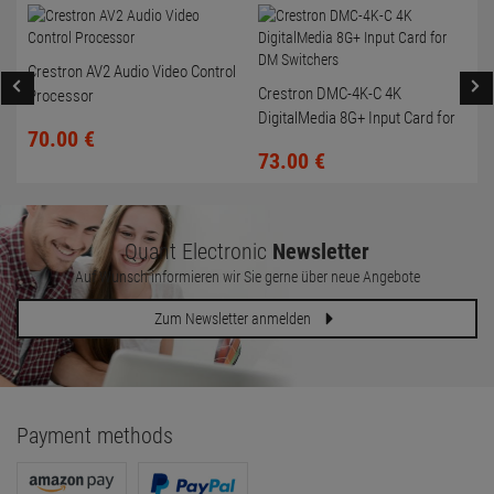
Crestron AV2 Audio Video Control
Crestron DMC-4K-C 4K
Processor
DigitalMedia 8G+ Input Card for
70.
00
€
DM Switchers
73.
00
€
Quant Electronic
Newsletter
Auf Wunsch informieren wir Sie gerne über neue Angebote
Zum Newsletter anmelden
Payment methods