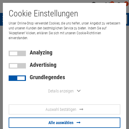
0
0
Mein
Merkzettel
Warenk
Cookie Einstellungen
Konto
aufklappen
aufkla
Menü
Unser Online-Shop verwendet Cookies, die uns helfen, unser Angebot zu verbessern
und unseren Kunden den bestmöglichen Service zu bieten. Indem Sie auf
"Akzeptieren" klicken, erklären Sie sich mit unseren Cookie-Richtlinien
Weiter einkaufen
Quant Electronic
Monitor
TFT/LCD Monitor
T
einverstanden.
Analyzing
Advertising
32" PHILIPS BDM3270 WQHD
Grundlegendes
2560x1440 Lautsprecher
(Kratzer links unten) ohne Fuß
Details anzeigen
Artikel-Nummer:
10074148
Auswahl bestätigen
70.
00
€
Alle auswählen
Versand ab
9.
00
€
inkl. MwSt.