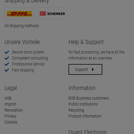
Shipping & Delivery
All shipping methods
Unsere Vorteile
Help & Support
Secure store system
for fast processing, we have all the
Competent consulting
information at an overview
Professional service
Support
Fast shipping
Legal
Information
AGB
B2B Business customers
Imprint
Public institutions
Revocation
Recycling
Privacy
Product information
Cookies
Quant Electronic