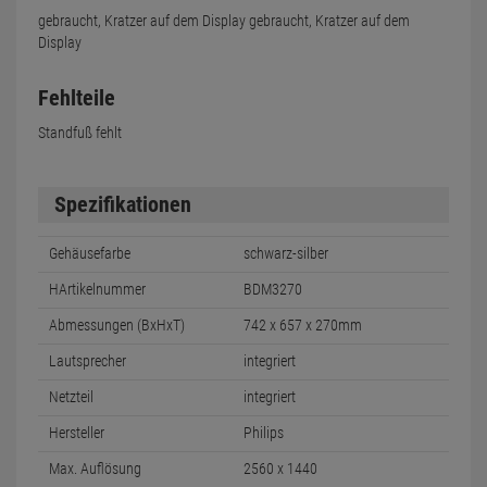
gebraucht, Kratzer auf dem Display gebraucht, Kratzer auf dem
Display
Fehlteile
Standfuß fehlt
Spezifikationen
Gehäusefarbe
schwarz-silber
HArtikelnummer
BDM3270
Abmessungen (BxHxT)
742 x 657 x 270mm
Lautsprecher
integriert
Netzteil
integriert
Hersteller
Philips
Max. Auflösung
2560 x 1440