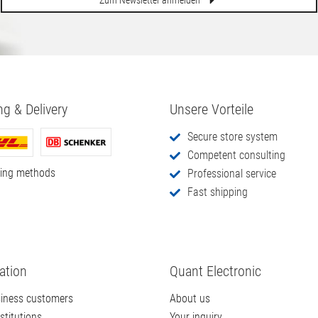
Zum Newsletter anmelden
ng & Delivery
Unsere Vorteile
Secure store system
Competent consulting
ping methods
Professional service
Fast shipping
ation
Quant Electronic
iness customers
About us
stitutions
Your inquiry