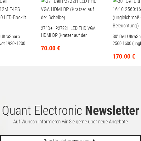
27" Dell P2722H LED FHD VGA
HDMI DP (Kratzer auf der
 UltraSharp
30" Dell UltraS
Scheibe)
vot 1920x1200
2560:1600 (ung
70.
00
€
HD
Beleuchtung)
170.
00
€
Quant Electronic
Newsletter
Auf Wunsch informieren wir Sie gerne über neue Angebote