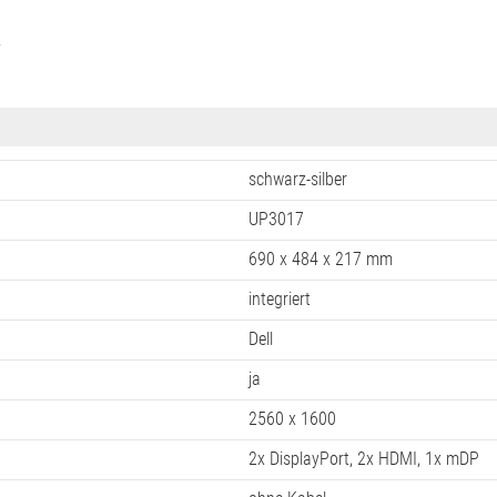
y
schwarz-silber
UP3017
690 x 484 x 217 mm
integriert
Dell
ja
2560 x 1600
2x DisplayPort, 2x HDMI, 1x mDP