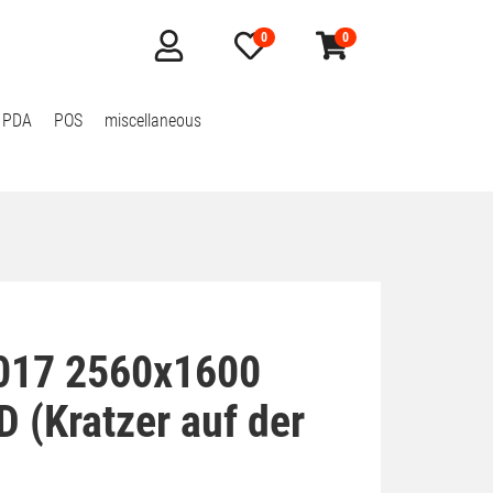
0
0
Mein
Merkzettel
Warenkorb
Konto
aufklappen
aufklappen
 PDA
POS
miscellaneous
3017 2560x1600
D (Kratzer auf der