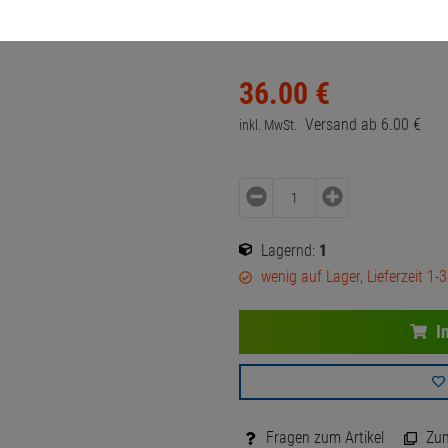
Artikel-Nummer:
10072261
36.
00
€
Versand ab
6.
00
€
inkl. MwSt.
Lagernd:
1
wenig auf Lager, Lieferzeit 1-
I
Fragen zum Artikel
Zum 