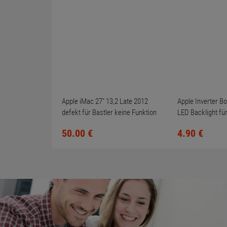
Apple iMac 27" 13,2 Late 2012
Apple Inverter B
defekt für Bastler keine Funktion
LED Backlight fü
A1311 2011
50.
00
€
4.
90
€