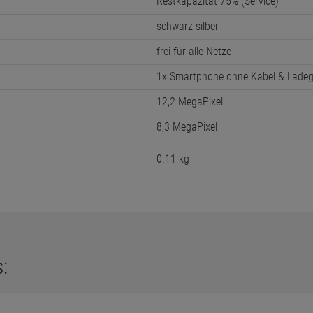
Restkapazität 75% (Service)
schwarz-silber
frei für alle Netze
1x Smartphone ohne Kabel & Ladeg
12,2 MegaPixel
8,3 MegaPixel
0.11 kg
: