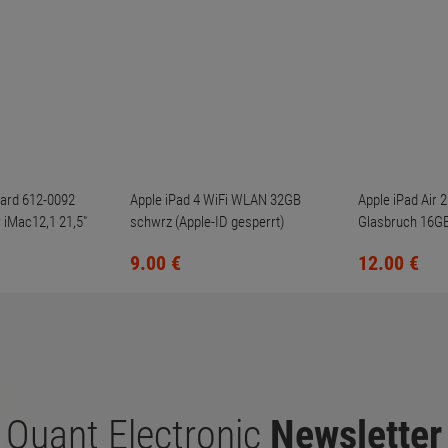
oard 612-0092
Apple iPad 4 WiFi WLAN 32GB
Apple iPad Air 
r iMac12,1 21,5"
schwrz (Apple-ID gesperrt)
Glasbruch 16GB
WLAN + Cellula
9.
00
€
12.
00
€
Quant Electronic
Newsletter