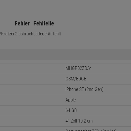
Fehler
Fehlteile
/Kratzer
Glasbruch
Ladegerät fehlt
MHGP32ZD/A
GSM/EDGE
iPhone SE (2nd Gen)
Apple
64 GB
4'' Zoll 10,2 cm