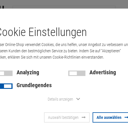
ookie Einstellungen
tations
Printer & Copiers
Cables
Multimedia & HDTV
Handy &
ser Online-Shop verwendet Cookies, die uns helfen, unser Angebot zu verbessern u
seren Kunden den bestmöglichen Service zu bieten. Indem Sie auf "Akzeptieren"
cken, erklären Sie sich mit unseren Cookie-Richtlinien einverstanden.
PDA
Glasbruch! Apple iPhone SE (2nd Gen) 2020 64GB (A…
Analyzing
Advertising
Grundlegendes
Glasbruch! A
Details anzeigen
(2nd Gen) 2
Auswahl bestätigen
Alle auswählen
75% Service)