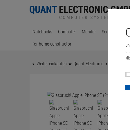
C
Notebooks
Computer
Monitor
Server & Works
for home constructor
Un
un
kli
Weiter einkaufen
Quant Electronic
Handy & 