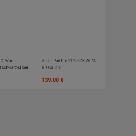
2 C- Ware
Apple iPad Pro 11 256GB WLAN
 schwarz-si lber
Glasbruch!
r/LTE/4G
139.
00
€