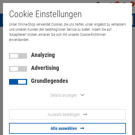
0
0
Mein
Merkzettel
Warenk
Cookie Einstellungen
Konto
aufklappen
aufkla
Menü
Unser Online-Shop verwendet Cookies, die uns helfen, unser Angebot zu verbessern
und unseren Kunden den bestmöglichen Service zu bieten. Indem Sie auf
"Akzeptieren" klicken, erklären Sie sich mit unseren Cookie-Richtlinien
Weiter einkaufen
Quant Electronic
ASUS Prime B360M-C G5400 3,7G
einverstanden.
Analyzing
Advertising
ASUS Prime B360M-C G5400
Grundlegendes
3,7GHz 8GB 256GB M.2
(Gehäusedelle)
Details anzeigen
Artikel-Nummer:
10070183
Auswahl bestätigen
56.
90
€
Alle auswählen
Versand ab
9.
00
€
inkl. MwSt.