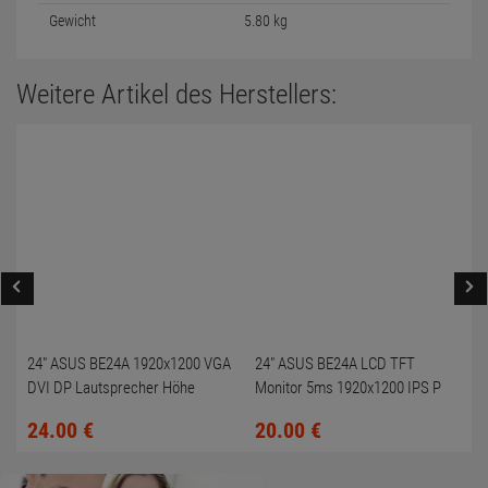
Gewicht
5.80 kg
Weitere Artikel des Herstellers:
24" ASUS BE24A 1920x1200 VGA
24" ASUS BE24A LCD TFT
DVI DP Lautsprecher Höhe
Monitor 5ms 1920x1200 IPS P
neigen schwenken
ivot USB VGA DVI-D DP vergilbt
24.
00
€
20.
00
€