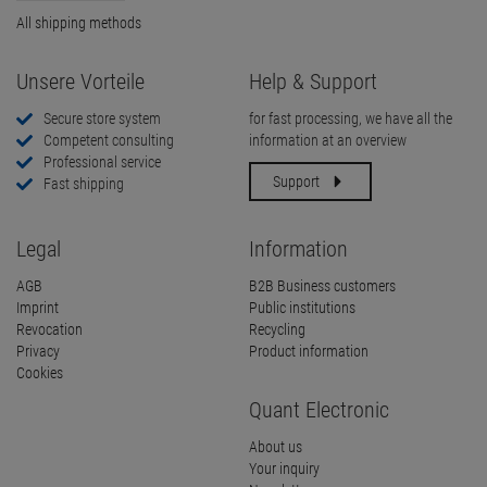
All shipping methods
Unsere Vorteile
Help & Support
Secure store system
for fast processing, we have all the
Competent consulting
information at an overview
Professional service
Support
Fast shipping
Legal
Information
AGB
B2B Business customers
Imprint
Public institutions
Revocation
Recycling
Privacy
Product information
Cookies
Quant Electronic
About us
Your inquiry