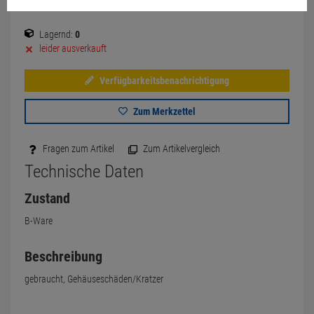
Lagernd:
0
leider ausverkauft
Verfügbarkeitsbenachrichtigung
Zum Merkzettel
Fragen zum Artikel
Zum Artikelvergleich
Technische Daten
Zustand
B-Ware
Beschreibung
gebraucht, Gehäuseschäden/Kratzer