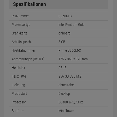
Spezifikationen
PNNummer
B360M-C
Prozessortyp
Intel Pentium Gold
Grafikkarte
onboard
Arbeitsspeicher
8 GB
HArtikelnummer
Prime B360M-C
Abmessungen (BxHxT)
175 x 360 x 390 mm
Hersteller
ASUS
Festplatte
256 GB SSD M.2
Lieferung
ohne Kabel
Produktart
Desktop
Prozessor
G5400 @ 3,7GHz
Bauform
Mini-Tower