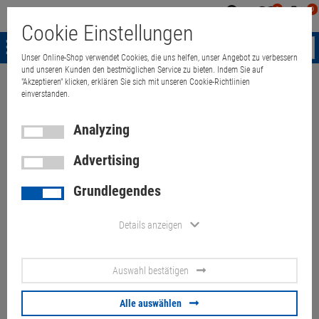
0
0
Mein
Merkzettel
Warenk
Cookie Einstellungen
Konto
aufklappen
aufkla
Menü
Unser Online-Shop verwendet Cookies, die uns helfen, unser Angebot zu verbessern
und unseren Kunden den bestmöglichen Service zu bieten. Indem Sie auf
"Akzeptieren" klicken, erklären Sie sich mit unseren Cookie-Richtlinien
Weiter einkaufen
Quant Electronic
Dell Optiplex 5060 SFF Core i5-8
einverstanden.
Analyzing
Advertising
Dell Optiplex 5060 SFF Core i5-
Grundlegendes
8500 6x 3GHz 16GB 256GB
SSD USB-C
Details anzeigen
Artikel-Nummer:
10069954
Auswahl bestätigen
130.
00
€
Alle auswählen
Versand ab
9.
00
€
inkl. MwSt.