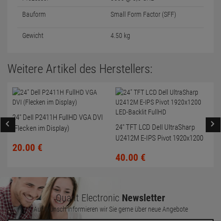
Bauform
Small Form Factor (SFF)
Gewicht
4.50 kg
Weitere Artikel des Herstellers:
24" Dell P2411H FullHD VGA DVI
24" TFT LCD Dell UltraSharp
(Flecken im Display)
U2412M E-IPS Pivot 1920x1200
20.
00
€
LED-Backlit FullHD
40.
00
€
Quant Electronic
Newsletter
Auf Wunsch informieren wir Sie gerne über neue Angebote