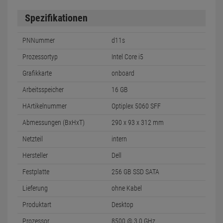
Spezifikationen
PNNummer
d11s
Prozessortyp
Intel Core i5
Grafikkarte
onboard
Arbeitsspeicher
16 GB
HArtikelnummer
Optiplex 5060 SFF
Abmessungen (BxHxT)
290 x 93 x 312 mm
Netzteil
intern
Hersteller
Dell
Festplatte
256 GB SSD SATA
Lieferung
ohne Kabel
Produktart
Desktop
Prozessor
8500 @ 3,0 GHz