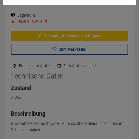
Lagernd:
0
leider ausverkauft
Verfügbarkeitsbenachrichtigung
Zum Merkzettel
Fragen zum Artikel
Zum Artikelvergleich
Technische Daten
Zustand
A-Ware
Beschreibung
einwandfreie Gebrauchtware, kaum sichtbare Gebrauchsspuren am
Gehäuse möglich