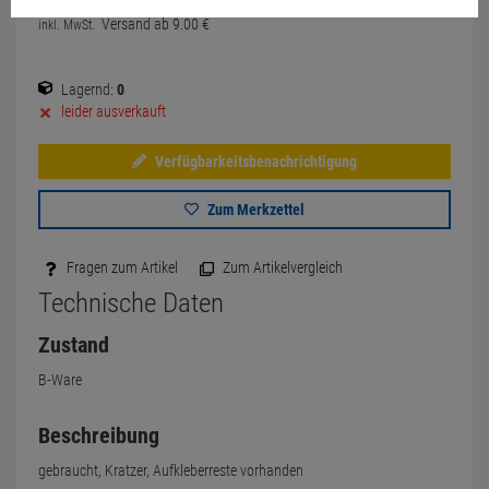
Versand ab
9.
00
€
inkl. MwSt.
Lagernd:
0
leider ausverkauft
Verfügbarkeitsbenachrichtigung
Zum Merkzettel
Fragen zum Artikel
Zum Artikelvergleich
Technische Daten
Zustand
B-Ware
Beschreibung
gebraucht, Kratzer, Aufkleberreste vorhanden