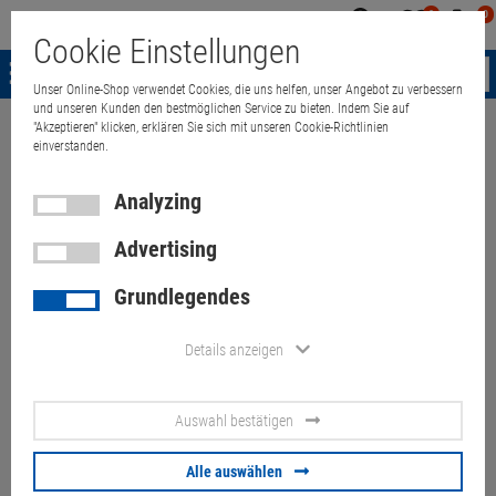
0
0
Mein
Merkzettel
Warenk
Cookie Einstellungen
Konto
aufklappen
aufkla
Menü
Unser Online-Shop verwendet Cookies, die uns helfen, unser Angebot zu verbessern
und unseren Kunden den bestmöglichen Service zu bieten. Indem Sie auf
"Akzeptieren" klicken, erklären Sie sich mit unseren Cookie-Richtlinien
Weiter einkaufen
Quant Electronic
BlueChip Mini Tower Gehäuse für
einverstanden.
Analyzing
Advertising
BlueChip Mini Tower Gehäuse
Grundlegendes
für mATX Mainboards
Frontkabel + Chassis Intrusion
Details anzeigen
(Kratzer)
Auswahl bestätigen
Artikel-Nummer:
10070460
Alle auswählen
15.
00
€