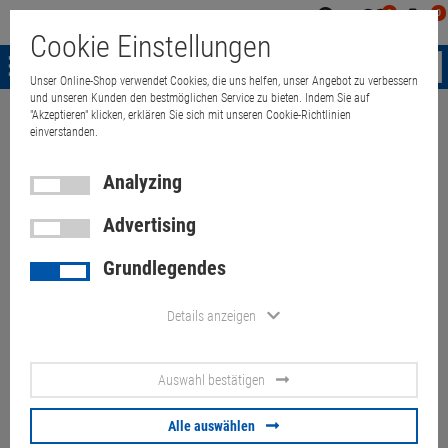
0
0
Mein
Merkzettel
Warenk
Cookie Einstellungen
Konto
aufklappen
aufkla
Menü
Unser Online-Shop verwendet Cookies, die uns helfen, unser Angebot zu verbessern
und unseren Kunden den bestmöglichen Service zu bieten. Indem Sie auf
"Akzeptieren" klicken, erklären Sie sich mit unseren Cookie-Richtlinien
Weiter einkaufen
Quant Electronic
Server & Workstations
accessor
einverstanden.
Analyzing
Fujitsu DX4XX/8K ISCSI 2PORT
Advertising
1G NEU/NEW CA21360-B49X
Grundlegendes
Artikel-Nummer:
10064328
Details anzeigen
12.
90
€
Auswahl bestätigen
Versand ab
6.
00
€
inkl. MwSt.
Alle auswählen