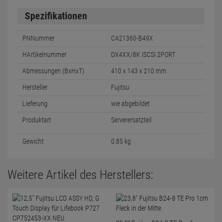
Spezifikationen
PNNummer
CA21360-B49X
HArtikelnummer
DX4XX/8K ISCSI 2PORT
Abmessungen (BxHxT)
410 x 143 x 210 mm
Hersteller
Fujitsu
Lieferung
wie abgebildet
Produktart
Serverersatzteil
Gewicht
0.85 kg
Weitere Artikel des Herstellers: