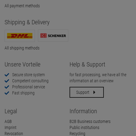
All payment methods
Shipping & Delivery
All shipping methods
Unsere Vorteile
Help & Support
Secure store system
for fast processing, we have all the
Competent consulting
information at an overview
Professional service
Support
Fast shipping
Legal
Information
AGB
B2B Business customers
Imprint
Public institutions
Revocation
Recycling