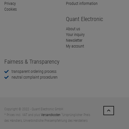
Privacy
Product information
Cookies
Quant Electronic
About us
Your inquiry
Newsletter
My account
Fairness & Transparency
transparent ordering process
neutral complaint proceduren
Copyright © 2022 - Quant Electronic GmbH
1
* Prices incl. VAT and plus
Versandkosten
Ursprünglicher Preis
des Händlers, Unverbindliche Preisempfehlung des Herstellers