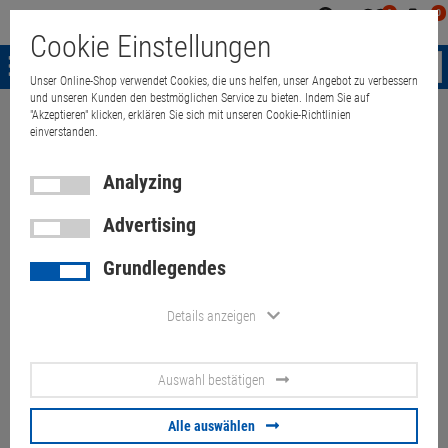
0
0
Mein
Merkzettel
Warenk
Cookie Einstellungen
Konto
aufklappen
aufkla
Menü
Unser Online-Shop verwendet Cookies, die uns helfen, unser Angebot zu verbessern
und unseren Kunden den bestmöglichen Service zu bieten. Indem Sie auf
"Akzeptieren" klicken, erklären Sie sich mit unseren Cookie-Richtlinien
Weiter einkaufen
Quant Electronic
Check Point U-30 Firewall Security
einverstanden.
Analyzing
Check Point U-30 Firewall
Advertising
Security Appliance Gigabit
Grundlegendes
Ethernet
Details anzeigen
Artikel-Nummer:
10062067
ohne Betriebssystem, Festplatte fehlt
Auswahl bestätigen
49.
50
€
Alle auswählen