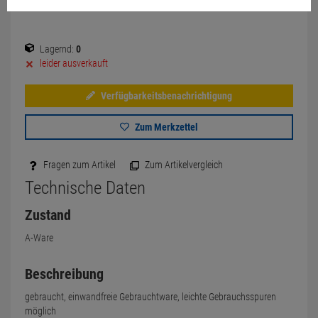
Versand ab
9.
00
€
inkl. MwSt.
Lagernd:
0
leider ausverkauft
Verfügbarkeitsbenachrichtigung
Zum Merkzettel
Fragen zum Artikel
Zum Artikelvergleich
Technische Daten
Zustand
A-Ware
Beschreibung
gebraucht, einwandfreie Gebrauchtware, leichte Gebrauchsspuren
möglich