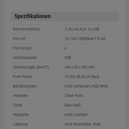
Spezifikationen
Remote-Interface
1x RJ-45 AUX, 2x USB
Port-Art
10/100/1000Base-T RJ45
Port-Anzahl
4
Arbeitsspeicher
2GB
Abmessungen (BxHxT)
444 x 45 x 382 mm
Form-Factor
19 Zoll 48,26 cm Rack
Betriebssystem
nicht vorhanden (HDD fehlt)
Hersteller
Check Point
Farbe
Blau-Weiß
Festplatte
nicht installiert
Lieferung
ohne Stromkabel, ohne