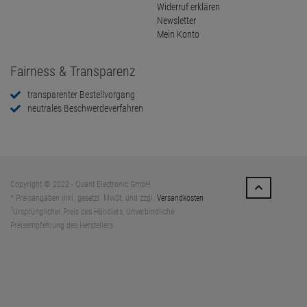
Widerruf erklären
Newsletter
Mein Konto
Fairness & Transparenz
transparenter Bestellvorgang
neutrales Beschwerdeverfahren
Copyright © 2022 - Quant Electronic GmbH
* Preisangaben inkl. gesetzl. MwSt. und zzgl.
Versandkosten
1
Ursprünglicher Preis des Händlers, Unverbindliche
Preisempfehlung des Herstellers