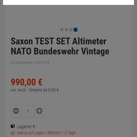
Saxon TEST SET Altimeter
NATO Bundeswehr Vintage
Artikel-Nummer:
10071319
990,
00
€
Versand ab
9,
00
€
inkl. MwSt.
Lagernd:
1
wenig auf Lager, Lieferzeit 1-3 Tage