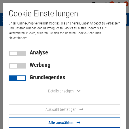
0
0
Mein
Merkzettel
Warenk
Cookie Einstellungen
Konto
aufklappen
aufkla
Menü
Unser Online-Shop verwendet Cookies, die uns helfen, unser Angebot zu verbessern
und unseren Kunden den bestmöglichen Service zu bieten. Indem Sie auf
"Akzeptieren" klicken, erklären Sie sich mit unseren Cookie-Richtlinien
Weiter einkaufen
Quant Electronic
Sonstige
Sonstiges
Saxon TE
einverstanden.
Analyse
Werbung
Grundlegendes
Details anzeigen
Auswahl bestätigen
Alle auswählen