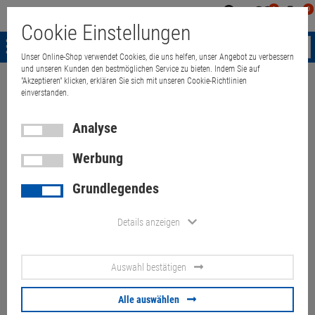
0
0
Mein
Merkzettel
Warenk
Cookie Einstellungen
Konto
aufklappen
aufkla
Menü
Unser Online-Shop verwendet Cookies, die uns helfen, unser Angebot zu verbessern
und unseren Kunden den bestmöglichen Service zu bieten. Indem Sie auf
"Akzeptieren" klicken, erklären Sie sich mit unseren Cookie-Richtlinien
Weiter einkaufen
Quant Electronic
Sonstige
Sonstiges
Lauda Th
einverstanden.
Analyse
Lauda Thermostat S + C6 CS
Werbung
2,2kW Kratzer
Grundlegendes
Artikel-Nummer:
10071378
Details anzeigen
220,
00
€
Auswahl bestätigen
Versand ab
9,
00
€
inkl. MwSt.
Alle auswählen