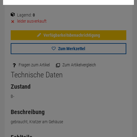
Lagernd:
0
leider ausverkauft
Verfügbarkeitsbenachrichtigung
Zum Merkzettel
Fragen zum Artikel
Zum Artikelvergleich
Technische Daten
Zustand
B-
Beschreibung
gebraucht, Kratzer am Gehäuse