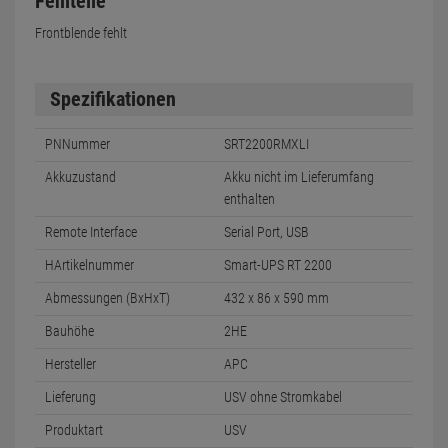
Fehlteile
Frontblende fehlt
Spezifikationen
PNNummer
SRT2200RMXLI
Akkuzustand
Akku nicht im Lieferumfang
enthalten
Remote Interface
Serial Port, USB
HArtikelnummer
Smart-UPS RT 2200
Abmessungen (BxHxT)
432 x 86 x 590 mm
Bauhöhe
2HE
Hersteller
APC
Lieferung
USV ohne Stromkabel
Produktart
USV