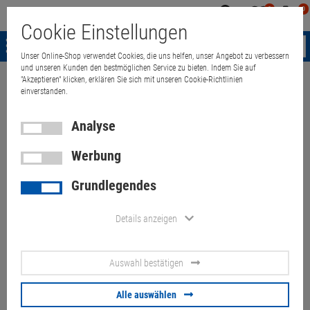
0
0
Mein
Merkzettel
Warenk
Cookie Einstellungen
Konto
aufklappen
aufkla
Menü
Unser Online-Shop verwendet Cookies, die uns helfen, unser Angebot zu verbessern
und unseren Kunden den bestmöglichen Service zu bieten. Indem Sie auf
"Akzeptieren" klicken, erklären Sie sich mit unseren Cookie-Richtlinien
Weiter einkaufen
Quant Electronic
APC Smart-UPS RT 2200 SRT2200R
einverstanden.
Analyse
Werbung
APC Smart-UPS RT 2200
Grundlegendes
SRT2200RMXLI (ohne Akku,
Frontblende fehlt)
Details anzeigen
Artikel-Nummer:
10070411
Auswahl bestätigen
120,
00
€
Alle auswählen
Versand ab
9,
00
€
inkl. MwSt.