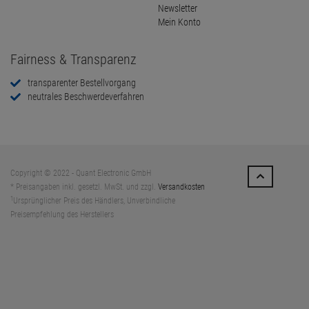
Newsletter
Mein Konto
Fairness & Transparenz
transparenter Bestellvorgang
neutrales Beschwerdeverfahren
Copyright © 2022 - Quant Electronic GmbH
* Preisangaben inkl. gesetzl. MwSt. und zzgl.
Versandkosten
1
Ursprünglicher Preis des Händlers, Unverbindliche
Preisempfehlung des Herstellers