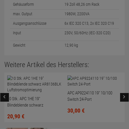
Gehäuseform
19 Zoll 48,26 cm Rack
max. Output
1980W, 2200VA
Ausgangsanschlüsse
6x IEC 320 C13, 2x IEC 320 C19
Input
230V, 50/60Hz (IEC-320 C20)
Gewicht
12,90 kg
Weitere Artikel des Herstellers:
APC AP9224110 19" 10/100
10 Stk. APC 1HE 19"
Switch 24-Port
Blindeblende schwarz
30,
00
€
AR8136BLK
20,
90
€
Luftstromoptimierung